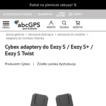
Rabat na pierwsze zakupy!
%
KONTO
SZUKAJ
KOSZYK
MENU
strona główna
Akcesoria dziecięce
Akcesoria do wózków
Adaptery do montażu fotelika
Cybex adaptery do Eezy S / Eezy S+ /
Eezy S Twist
Producent:
Cybex
|
Źródło: polska dystrybucja