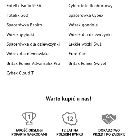
Fotelik isofix 9-36
Cybex fotelik obrotowy
Fotelik 360
Spacerówka Cybex
Spacerówka Espiro
Wózek gondola
Wózek głęboki
Wózek dla dziewczynki
Spacerówka dla dziewczynki
Lekkie wózki 3w1
Wózek dla niemowlaka
Euro-Cart
Britax Romer Advansafix Pro
Britax Romer Swivel
Cybex Cloud T
Warto kupić u nas!
JAKOŚĆ OBSŁUGI
12 LAT NA
DORADZTWO
POPARTA NAGRODAMI
POLSKIM RYNKU
PRZED I PO ZAKUPIE