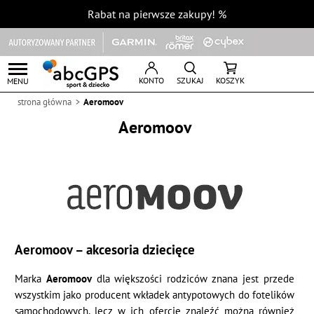
Rabat na pierwsze zakupy!
%
KONTO
SZUKAJ
KOSZYK
MENU
strona główna
Aeromoov
Aeromoov
Aeromoov – akcesoria dziecięce
Marka
Aeromoov
dla większości rodziców znana jest przede
wszystkim jako producent wkładek antypotowych do fotelików
samochodowych, lecz w ich ofercie znaleźć można również