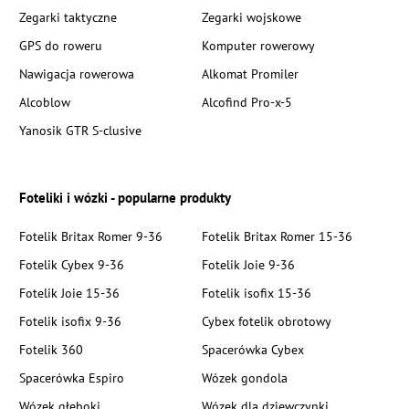
Zegarki taktyczne
Zegarki wojskowe
GPS do roweru
Komputer rowerowy
Nawigacja rowerowa
Alkomat Promiler
Alcoblow
Alcofind Pro-x-5
Yanosik GTR S-clusive
Foteliki i wózki - popularne produkty
Fotelik Britax Romer 9-36
Fotelik Britax Romer 15-36
Fotelik Cybex 9-36
Fotelik Joie 9-36
Fotelik Joie 15-36
Fotelik isofix 15-36
Fotelik isofix 9-36
Cybex fotelik obrotowy
Fotelik 360
Spacerówka Cybex
Spacerówka Espiro
Wózek gondola
Wózek głęboki
Wózek dla dziewczynki