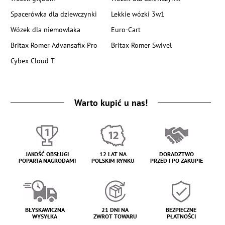
Spacerówka dla dziewczynki
Lekkie wózki 3w1
Wózek dla niemowlaka
Euro-Cart
Britax Romer Advansafix Pro
Britax Romer Swivel
Cybex Cloud T
Warto kupić u nas!
JAKOŚĆ OBSŁUGI
12 LAT NA
DORADZTWO
POPARTA NAGRODAMI
POLSKIM RYNKU
PRZED I PO ZAKUPIE
BŁYSKAWICZNA
21 DNI NA
BEZPIECZNE
WYSYŁKA
ZWROT TOWARU
PŁATNOŚCI