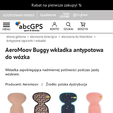
Rabat na pierwsze zakupy!
%
KONTO
SZUKAJ
KOSZYK
MENU
strona główna
Akcesoria dziecięce
Akcesoria do fotelików
Antypotne tapicerki i wkładki
AeroMoov Buggy wkładka antypotowa
do wózka
Wkładka zapobiegająca nadmiernej potliwości podczas jazdy
wózkiem.
Producent:
Aeromoov
|
Źródło: polska dystrybucja