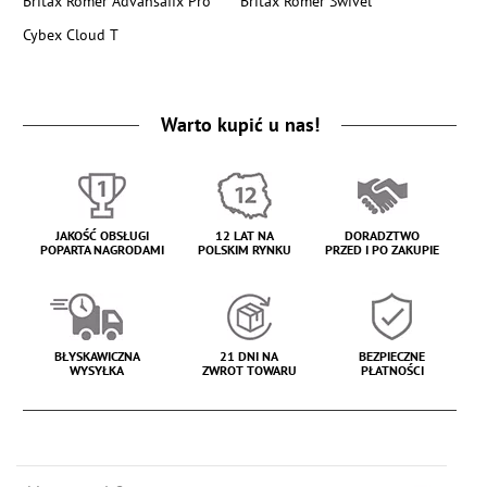
Britax Romer Advansafix Pro
Britax Romer Swivel
Cybex Cloud T
Warto kupić u nas!
JAKOŚĆ OBSŁUGI
12 LAT NA
DORADZTWO
POPARTA NAGRODAMI
POLSKIM RYNKU
PRZED I PO ZAKUPIE
BŁYSKAWICZNA
21 DNI NA
BEZPIECZNE
WYSYŁKA
ZWROT TOWARU
PŁATNOŚCI