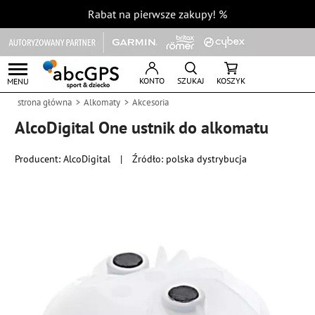
Rabat na pierwsze zakupy!
%
KONTO
SZUKAJ
KOSZYK
MENU
strona główna
Alkomaty
Akcesoria
AlcoDigital One ustnik do alkomatu
Producent:
AlcoDigital
|
Źródło: polska dystrybucja