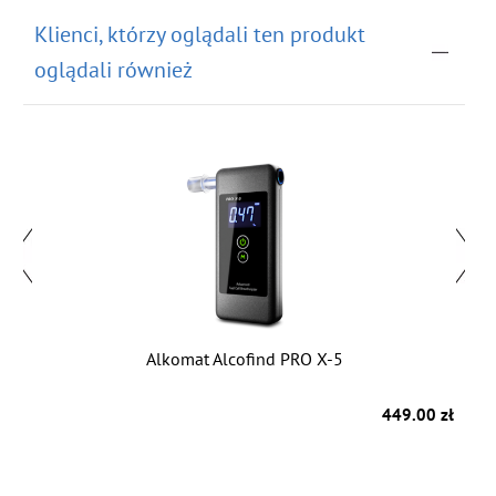
Klienci, którzy oglądali ten produkt
oglądali również
e
Alkomat Alcofind PRO X-5
zł
449.00 zł