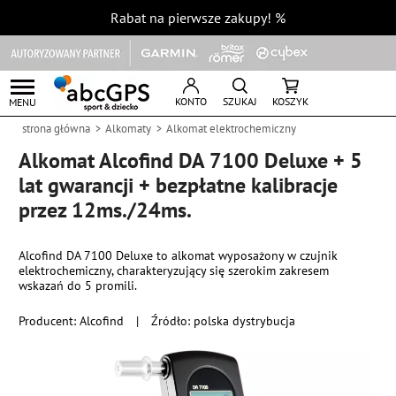
Rabat na pierwsze zakupy!
%
KONTO
SZUKAJ
KOSZYK
MENU
strona główna
Alkomaty
Alkomat elektrochemiczny
Alkomat Alcofind DA 7100 Deluxe + 5
lat gwarancji + bezpłatne kalibracje
przez 12ms./24ms.
Alcofind DA 7100 Deluxe to alkomat wyposażony w czujnik
elektrochemiczny, charakteryzujący się szerokim zakresem
wskazań do 5 promili.
Producent:
Alcofind
|
Źródło: polska dystrybucja