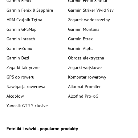
Garmin Fenix
Garmin Fenix 8 Solar
Garmin Fenix 8 Sapphire
Garmin Striker Vivid 9sv
HRM Czujnik Tętna
Zegarek wodoszczelny
Garmin GPSMap
Garmin Montana
Garmin Inreach
Garmin Etrex
Garmin-Zumo
Garmin Alpha
Garmin Dezl
Obroża elektryczna
Zegarki taktyczne
Zegarki wojskowe
GPS do roweru
Komputer rowerowy
Nawigacja rowerowa
Alkomat Promiler
Alcoblow
Alcofind Pro-x-5
Yanosik GTR S-clusive
Foteliki i wózki - popularne produkty