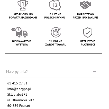
JAKOŚĆ OBSŁUGI
12 LAT NA
DORADZTWO
POPARTA NAGRODAMI
POLSKIM RYNKU
PRZED I PO ZAKUPIE
BŁYSKAWICZNA
21 DNI NA
BEZPIECZNE
WYSYŁKA
ZWROT TOWARU
PŁATNOŚCI
Masz pytania?
61 415 27 51
info@abcgps.pl
Sklep abcGPS
ul. Obornicka 309
60-689 Poznań