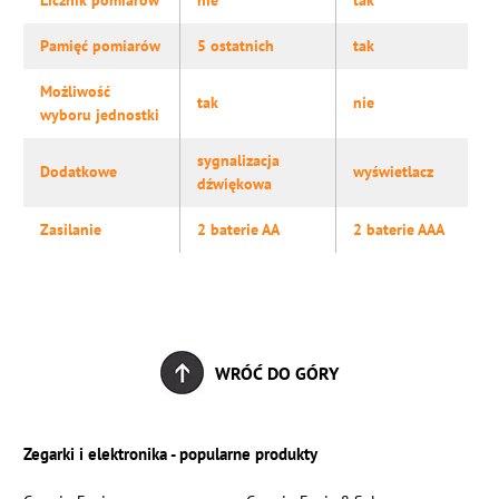
Licznik pomiarów
nie
tak
Pamięć pomiarów
5 ostatnich
tak
Możliwość
tak
nie
wyboru jednostki
sygnalizacja
Dodatkowe
wyświetlacz
dźwiękowa
Zasilanie
2 baterie AA
2 baterie AAA
WRÓĆ DO GÓRY
Zegarki i elektronika - popularne produkty