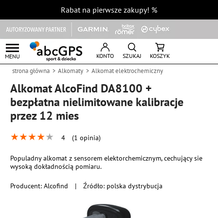
Rabat na pierwsze zakupy!
%
KONTO
SZUKAJ
KOSZYK
MENU
strona główna
Alkomaty
Alkomat elektrochemiczny
Alkomat AlcoFind DA8100 +
bezpłatna nielimitowane kalibracje
przez 12 mies
★
★
★
★
★
4
(1 opinia)
Populadny alkomat z sensorem elektorchemicznym, cechujący sie
wysoką dokładnością pomiaru.
Producent:
Alcofind
|
Źródło: polska dystrybucja