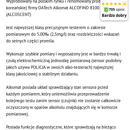
Wypróbowany na polskim rynku i renomowany produkt
koreańskiej firmy DATech Alkomat ALCOFIND 8100
(ALCOSCENT)
Jest najwyższej klasy precyzyjnym testerem o zakresie
pomiarowym do 5.00‰ (2,5mg/l) oraz rozdzielczości wskazań
do setnych części promila.
Wykonuje szybkie pomiary i wyposażony jest w bardzo trwałą i
czułą elektrochemiczną jednostkę pomiarową (sensor podobny
jakich używa POLICJA w swoich alko-testerach) najwyższej
klasy jakościowej o stabilnym działaniu.
Alkomat posiada układ sprawdzający stan sensora przed
każdym pomiarem, który uniemożliwia przeprowadzenie
kolejnego testu zanim sensor (czujnik) nie zostanie całkowicie
oczyszczony w oparów alkoholu znajdujących się w komorze
pomiarowej.
Posiada funkcje diagnostyczne, które sprawdzają na bieżąco