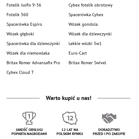
Fotelik isofix 9-36
Cybex fotelik obrotowy
Fotelik 360
Spacerówka Cybex
Spacerówka Espiro
Wózek gondola
Wózek głęboki
Wózek dla dziewczynki
Spacerówka dla dziewczynki
Lekkie wózki 3w1
Wózek dla niemowlaka
Euro-Cart
Britax Romer Advansafix Pro
Britax Romer Swivel
Cybex Cloud T
Warto kupić u nas!
JAKOŚĆ OBSŁUGI
12 LAT NA
DORADZTWO
POPARTA NAGRODAMI
POLSKIM RYNKU
PRZED I PO ZAKUPIE