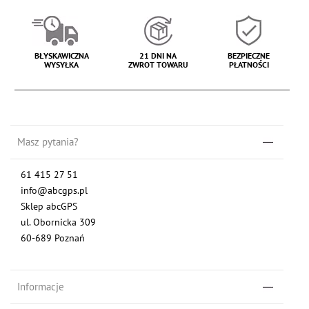
BŁYSKAWICZNA
21 DNI NA
BEZPIECZNE
WYSYŁKA
ZWROT TOWARU
PŁATNOŚCI
Masz pytania?
61 415 27 51
info@abcgps.pl
Sklep abcGPS
ul. Obornicka 309
60-689 Poznań
Informacje