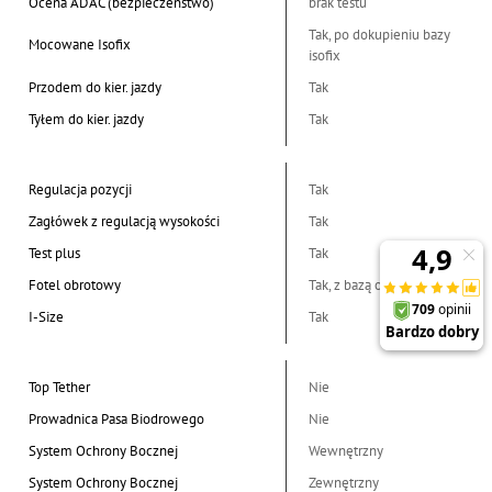
Ocena ADAC (bezpieczeństwo)
brak testu
Tak, po dokupieniu bazy
Mocowane Isofix
isofix
Przodem do kier. jazdy
Tak
Tyłem do kier. jazdy
Tak
Regulacja pozycji
Tak
Zagłówek z regulacją wysokości
Tak
Test plus
Tak
Fotel obrotowy
Tak, z bazą obrotową
I-Size
Tak
Top Tether
Nie
Prowadnica Pasa Biodrowego
Nie
System Ochrony Bocznej
Wewnętrzny
System Ochrony Bocznej
Zewnętrzny