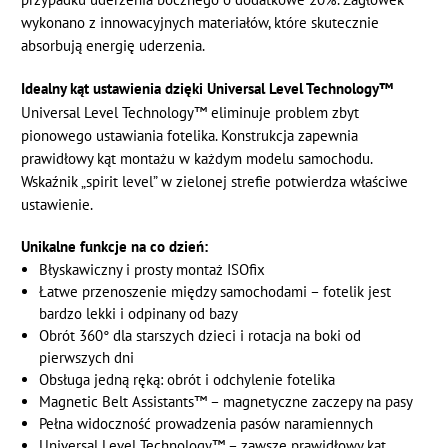
wykonano z innowacyjnych materiałów, które skutecznie
absorbują energię uderzenia.
Idealny kąt ustawienia dzięki Universal Level Technology™
Universal Level Technology™ eliminuje problem zbyt
pionowego ustawiania fotelika. Konstrukcja zapewnia
prawidłowy kąt montażu w każdym modelu samochodu.
Wskaźnik „spirit level” w zielonej strefie potwierdza właściwe
ustawienie.
Unikalne funkcje na co dzień:
Błyskawiczny i prosty montaż ISOfix
Łatwe przenoszenie między samochodami – fotelik jest
bardzo lekki i odpinany od bazy
Obrót 360° dla starszych dzieci i rotacja na boki od
pierwszych dni
Obsługa jedną ręką: obrót i odchylenie fotelika
Magnetic Belt Assistants™ – magnetyczne zaczepy na pasy
Pełna widoczność prowadzenia pasów naramiennych
Universal Level Technology™ – zawsze prawidłowy kąt