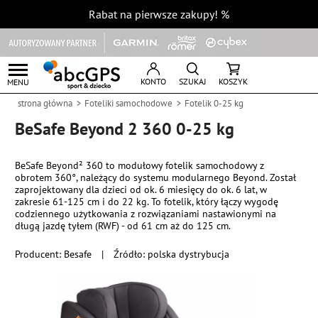
Rabat na pierwsze zakupy!
%
KONTO
SZUKAJ
KOSZYK
MENU
strona główna
Foteliki samochodowe
Fotelik 0-25 kg
BeSafe Beyond 2 360 0-25 kg
BeSafe Beyond² 360 to modułowy fotelik samochodowy z
obrotem 360°, należący do systemu modularnego Beyond. Został
zaprojektowany dla dzieci od ok. 6 miesięcy do ok. 6 lat, w
zakresie 61-125 cm i do 22 kg. To fotelik, który łączy wygodę
codziennego użytkowania z rozwiązaniami nastawionymi na
długą jazdę tyłem (RWF) - od 61 cm aż do 125 cm.
Producent:
Besafe
|
Źródło: polska dystrybucja