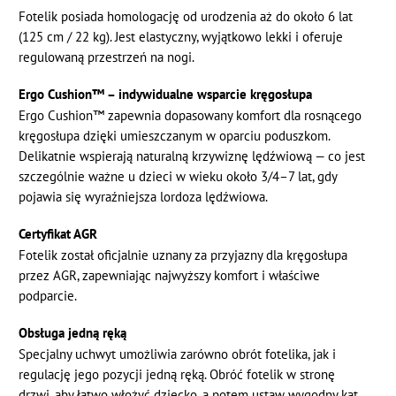
Fotelik posiada homologację od urodzenia aż do około 6 lat
(125 cm / 22 kg). Jest elastyczny, wyjątkowo lekki i oferuje
regulowaną przestrzeń na nogi.
Ergo Cushion™ – indywidualne wsparcie kręgosłupa
Ergo Cushion™ zapewnia dopasowany komfort dla rosnącego
kręgosłupa dzięki umieszczanym w oparciu poduszkom.
Delikatnie wspierają naturalną krzywiznę lędźwiową — co jest
szczególnie ważne u dzieci w wieku około 3/4–7 lat, gdy
pojawia się wyraźniejsza lordoza lędźwiowa.
Certyfikat AGR
Fotelik został oficjalnie uznany za przyjazny dla kręgosłupa
przez AGR, zapewniając najwyższy komfort i właściwe
podparcie.
Obsługa jedną ręką
Specjalny uchwyt umożliwia zarówno obrót fotelika, jak i
regulację jego pozycji jedną ręką. Obróć fotelik w stronę
drzwi, aby łatwo włożyć dziecko, a potem ustaw wygodny kąt