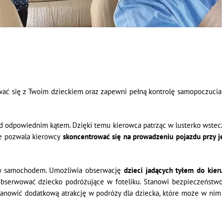
ć się z Twoim dzieckiem oraz zapewni pełną kontrolę samopoczucia 
 odpowiednim kątem. Dzięki temu kierowca patrząc w lusterko wsteczn
e pozwala kierowcy
skoncentrować się na prowadzeniu pojazdu przy j
ży samochodem. Umożliwia obserwację
dzieci jadących tyłem do kier
serwować dziecko podróżujące w foteliku. Stanowi bezpieczeństwo j
stanowić dodatkową atrakcję w podróży dla dziecka, które może w ni