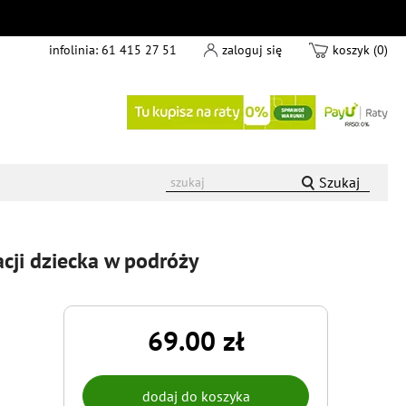
infolinia:
61 415 27 51
zaloguj się
koszyk (0)
Szukaj
cji dziecka w podróży
69.00 zł