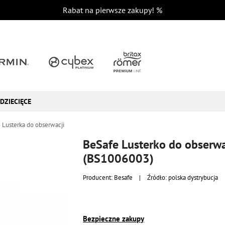
Rabat na pierwsze zakupy!
%
DZIECIĘCE
Lusterka do obserwacji
BeSafe Lusterko do obserwa
(BS1006003)
Producent:
Besafe
|
Źródło: polska dystrybucja
Bezpieczne zakupy