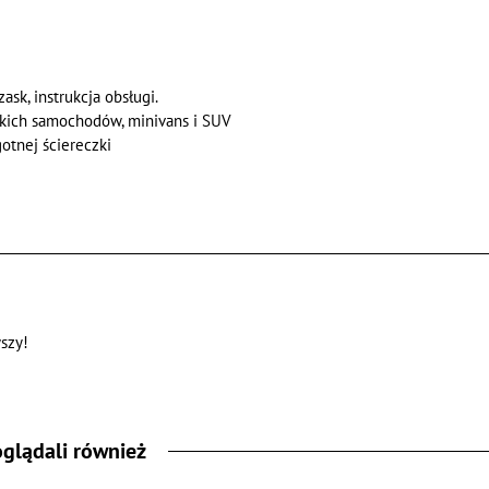
ask, instrukcja obsługi.
tkich samochodów, minivans i SUV
otnej ściereczki
szy!
oglądali również