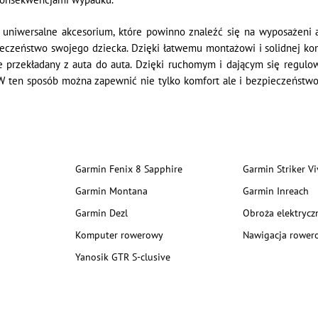
niwersalne akcesorium, które powinno znaleźć się na wyposażeni a
pieczeństwo swojego dziecka. Dzięki łatwemu montażowi i solidnej ko
e przekładany z auta do auta. Dzięki ruchomym i dającym się regul
W ten sposób można zapewnić nie tylko komfort ale i bezpieczeństwo 
Garmin Fenix 8 Sapphire
Garmin Striker Vi
Garmin Montana
Garmin Inreach
Garmin Dezl
Obroża elektrycz
Komputer rowerowy
Nawigacja rower
Yanosik GTR S-clusive