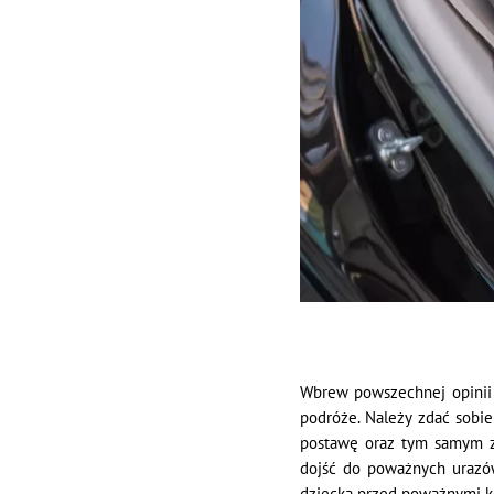
Wbrew powszechnej opinii p
podróże. Należy zdać sobi
postawę oraz tym samym z
dojść do poważnych urazów
dziecka przed poważnymi 