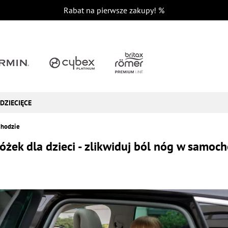
Rabat na pierwsze zakupy!
%
DZIECIĘCE
chodzie
żek dla dzieci - zlikwiduj ból nóg w samoc