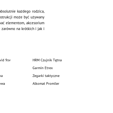
bsolutnie każdego rodzica,
nstrukcji może być używany
ować elementom, akcesorium
zarówno na krótkich i jak i
vid 9sv
HRM Czujnik Tętna
Garmin Etrex
na
Zegarki taktyczne
owa
Alkomat Promiler