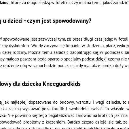
dzieci
, które za długo siedzą w foteliku. Czy można temu jakoś zaradzić
g u dzieci - czym jest spowodowany?
i
spowodowane jest zazwyczaj tym, że przez długi czas jadąc w fotelik
zny dyskomfort. Wtedy zaczyna się kopanie w siedzenia, płacz, wykręca
la całej rodziny. Można temu zaradzić zaopatrując się w podnóżek 
py małego pasażera będą oparte o specjalny podest dzięki czemu nie
we ułożenie nóg w samochodzie podczas jazdy ma także bardzo duży w
owy dla dziecka Kneeguardkids
są jak najlepiej dopasowane do budowy, wzrostu i wagi dziecka, to n
iecka zaczną wystawać poza fotelik i swobodnie zwisać. To właśnie 
cka
. Nie powinno się tego bagatelizować zarówno na krótkich jak i na
owodować problemy z krążeniem. Bardzo często dzieje się tak, że
 jednak gdy trasa się wydłuża np. przez korki miejskie to mały pasaż