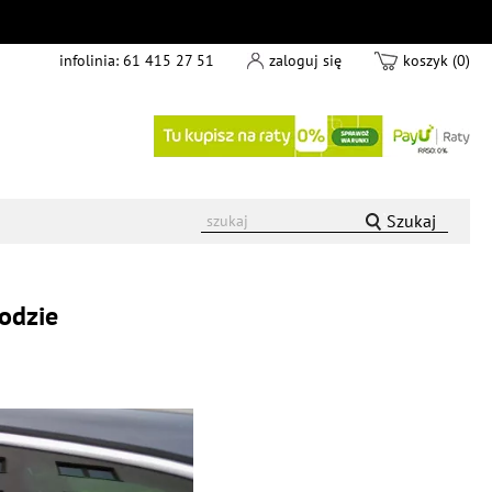
infolinia:
61 415 27 51
zaloguj się
koszyk (0)
Szukaj
hodzie