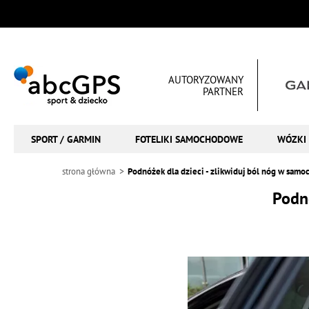
AUTORYZOWANY
PARTNER
SPORT / GARMIN
FOTELIKI SAMOCHODOWE
WÓZKI 
strona główna
Podnóżek dla dzieci - zlikwiduj ból nóg w samo
Podnó