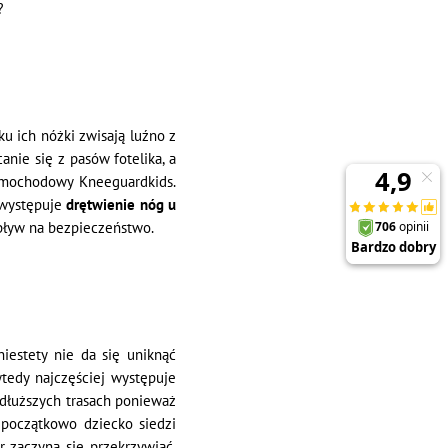
?
u ich nóżki zwisają luźno z
nie się z pasów fotelika, a
samochodowy Kneeguardkids.
 występuje
drętwienie nóg u
pływ na bezpieczeństwo.
iestety nie da się uniknąć
wtedy najczęściej występuje
 dłuższych trasach ponieważ
 początkowo dziecko siedzi
er zaczyna się przekrzywiać,