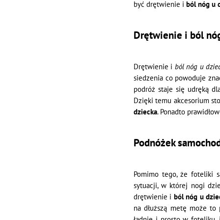
być drętwienie i
ból nóg u 
Drętwienie i ból nó
Drętwienie i
ból nóg u dziec
siedzenia co powoduje znac
podróż staje się udręką d
Dzięki temu akcesorium sto
dziecka
. Ponadto prawidło
Podnóżek samochod
Pomimo tego, że foteliki 
sytuacji, w której nogi dz
drętwienie i
ból nóg u dzie
na dłuższą metę może to p
ładnie i prosto w foteliku,