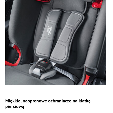
Miękkie, neoprenowe ochraniacze na klatkę
piersiową