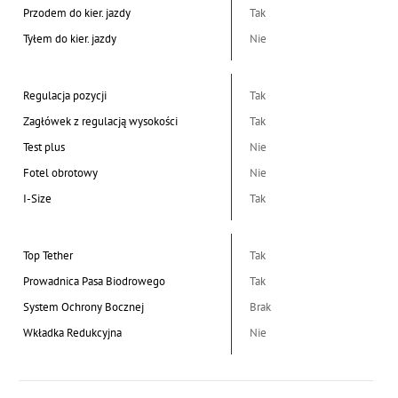
Przodem do kier. jazdy
Tak
Tyłem do kier. jazdy
Nie
Regulacja pozycji
Tak
Zagłówek z regulacją wysokości
Tak
Test plus
Nie
Fotel obrotowy
Nie
I-Size
Tak
Top Tether
Tak
Prowadnica Pasa Biodrowego
Tak
System Ochrony Bocznej
Brak
Wkładka Redukcyjna
Nie