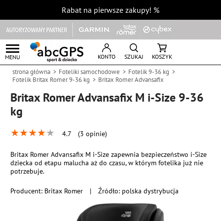
Rabat na pierwsze zakupy!
%
KONTO
SZUKAJ
KOSZYK
MENU
strona główna
Foteliki samochodowe
Fotelik 9-36 kg
Fotelik Britax Romer 9-36 kg
Britax Romer Advansafix
Britax Romer Advansafix M i-Size 9-36
kg
★
★
★
★
★
4.7
(3 opinie)
Britax Romer Advansafix M i-Size zapewnia bezpieczeństwo i-Size
dziecka od etapu malucha aż do czasu, w którym fotelika już nie
potrzebuje.
Producent:
Britax Romer
|
Źródło: polska dystrybucja