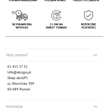
POPARTA NAGRODAMI
POLSKIM RYNKU
PRZED I PO ZAKUPIE
BŁYSKAWICZNA
21 DNI NA
BEZPIECZNE
WYSYŁKA
ZWROT TOWARU
PŁATNOŚCI
Masz pytania?
61 415 27 51
info@abcgps.pl
Sklep abcGPS
ul. Obornicka 309
60-689 Poznań
Informacje