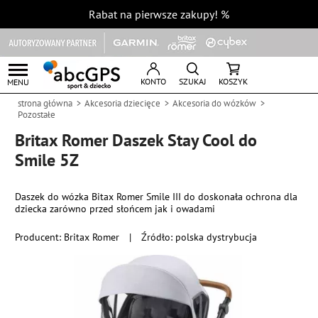
Rabat na pierwsze zakupy!
%
KONTO
SZUKAJ
KOSZYK
MENU
strona główna
Akcesoria dziecięce
Akcesoria do wózków
Pozostałe
Britax Romer Daszek Stay Cool do
Smile 5Z
Daszek do wózka Bitax Romer Smile III do doskonała ochrona dla
dziecka zarówno przed słońcem jak i owadami
Producent:
Britax Romer
|
Źródło: polska dystrybucja