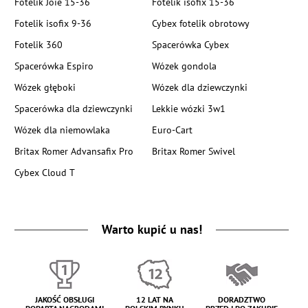
Fotelik Joie 15-36
Fotelik isofix 15-36
Fotelik isofix 9-36
Cybex fotelik obrotowy
Fotelik 360
Spacerówka Cybex
Spacerówka Espiro
Wózek gondola
Wózek głęboki
Wózek dla dziewczynki
Spacerówka dla dziewczynki
Lekkie wózki 3w1
Wózek dla niemowlaka
Euro-Cart
Britax Romer Advansafix Pro
Britax Romer Swivel
Cybex Cloud T
Warto kupić u nas!
JAKOŚĆ OBSŁUGI
12 LAT NA
DORADZTWO