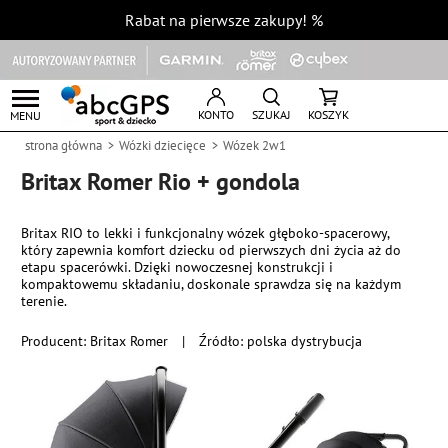
Rabat na pierwsze zakupy!
%
KONTO
SZUKAJ
KOSZYK
MENU
strona główna
Wózki dziecięce
Wózek 2w1
Britax Romer Rio + gondola
Britax RIO to lekki i funkcjonalny wózek głęboko-spacerowy,
który zapewnia komfort dziecku od pierwszych dni życia aż do
etapu spacerówki. Dzięki nowoczesnej konstrukcji i
kompaktowemu składaniu, doskonale sprawdza się na każdym
terenie.
Producent:
Britax Romer
|
Źródło: polska dystrybucja