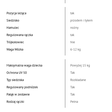
Pozycja leżąca
tak
Siedzisko
przodem i tyłem
Hamulec
nożny
Regulowana rączka
tak
Trójkołowiec
Nie
Waga Wózka
6-12 kg
Maksymalna waga dziecka
Powyżej 15 kg
Ochrona UV 50
Tak
Typ siedziska
Rozkładane
Regulowany podnóżek
Tak
Pałąk w zestawie
Tak
Rodzaj rączki
Pełna