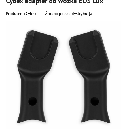
Cybex adapter do wózka EOS Lux
Producent:
Cybex
|
Źródło: polska dystrybucja