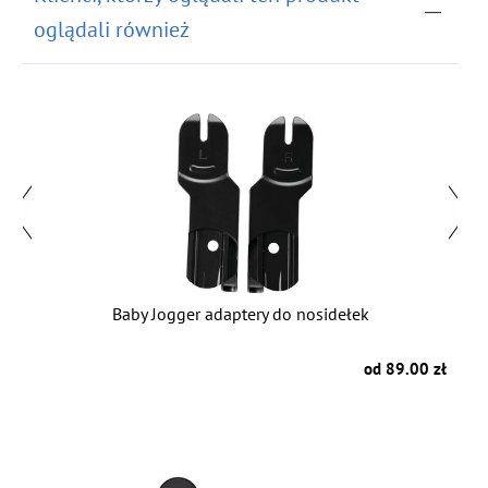
oglądali również
Baby Jogger adaptery do nosidełek
B
zł
od 89.00 zł