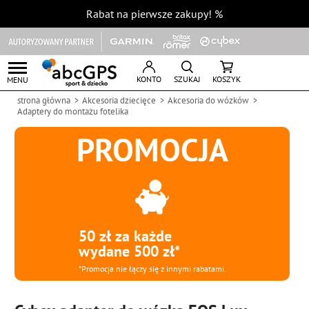
Rabat na pierwsze zakupy!
%
KONTO
SZUKAJ
KOSZYK
MENU
strona główna
Akcesoria dziecięce
Akcesoria do wózków
Adaptery do montażu fotelika
PROMOCJA
50 zł za każde
wydane 500 zł*
*Promocja nie łączy się z innymi rabatami.