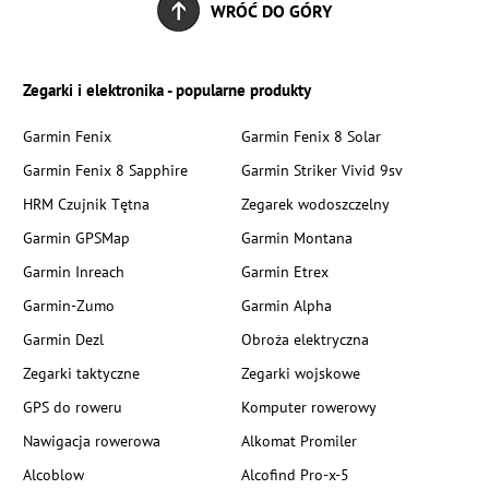
WRÓĆ DO GÓRY
Zegarki i elektronika - popularne produkty
Garmin Fenix
Garmin Fenix 8 Solar
Garmin Fenix 8 Sapphire
Garmin Striker Vivid 9sv
HRM Czujnik Tętna
Zegarek wodoszczelny
Garmin GPSMap
Garmin Montana
Garmin Inreach
Garmin Etrex
Garmin-Zumo
Garmin Alpha
Garmin Dezl
Obroża elektryczna
Zegarki taktyczne
Zegarki wojskowe
GPS do roweru
Komputer rowerowy
Nawigacja rowerowa
Alkomat Promiler
Alcoblow
Alcofind Pro-x-5