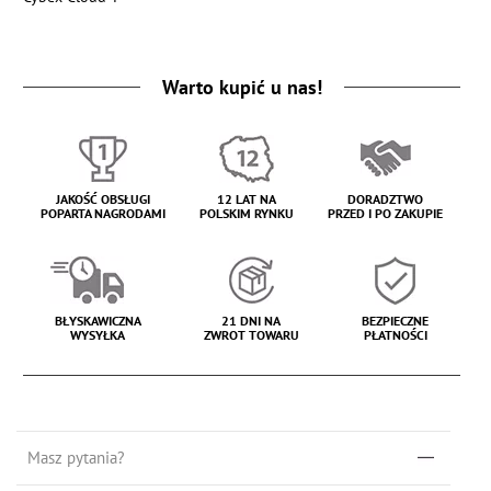
Warto kupić u nas!
JAKOŚĆ OBSŁUGI
12 LAT NA
DORADZTWO
POPARTA NAGRODAMI
POLSKIM RYNKU
PRZED I PO ZAKUPIE
BŁYSKAWICZNA
21 DNI NA
BEZPIECZNE
WYSYŁKA
ZWROT TOWARU
PŁATNOŚCI
Masz pytania?