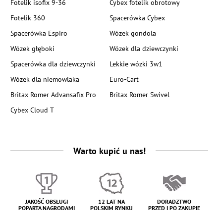
Fotelik isofix 9-36
Cybex fotelik obrotowy
Fotelik 360
Spacerówka Cybex
Spacerówka Espiro
Wózek gondola
Wózek głęboki
Wózek dla dziewczynki
Spacerówka dla dziewczynki
Lekkie wózki 3w1
Wózek dla niemowlaka
Euro-Cart
Britax Romer Advansafix Pro
Britax Romer Swivel
Cybex Cloud T
Warto kupić u nas!
JAKOŚĆ OBSŁUGI
12 LAT NA
DORADZTWO
POPARTA NAGRODAMI
POLSKIM RYNKU
PRZED I PO ZAKUPIE