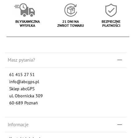
BŁYSKAWICZNA
21 DNI NA
BEZPIECZNE
WYSYŁKA
ZWROT TOWARU
PŁATNOŚCI
Masz pytania?
61 415 27 51
info@abcgps.pl
Sklep abcGPS
ul. Obornicka 309
60-689 Poznań
Informacje