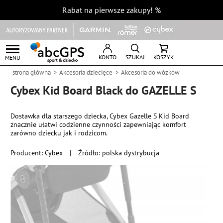
Rabat na pierwsze zakupy!
%
KONTO
SZUKAJ
KOSZYK
MENU
strona główna
Akcesoria dziecięce
Akcesoria do wózków
Cybex Kid Board Black do GAZELLE S
Dostawka dla starszego dziecka, Cybex Gazelle S Kid Board
znacznie ułatwi codzienne czynności zapewniając komfort
zarówno dziecku jak i rodzicom.
Producent:
Cybex
|
Źródło: polska dystrybucja