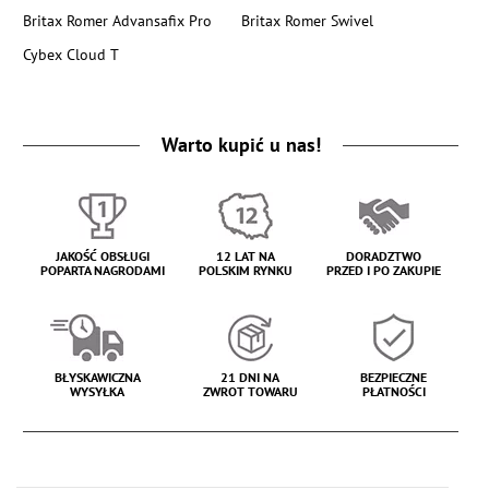
Britax Romer Advansafix Pro
Britax Romer Swivel
Cybex Cloud T
Warto kupić u nas!
JAKOŚĆ OBSŁUGI
12 LAT NA
DORADZTWO
POPARTA NAGRODAMI
POLSKIM RYNKU
PRZED I PO ZAKUPIE
BŁYSKAWICZNA
21 DNI NA
BEZPIECZNE
WYSYŁKA
ZWROT TOWARU
PŁATNOŚCI