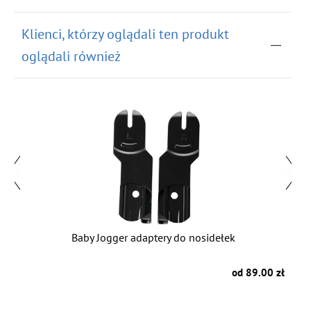
Klienci, którzy oglądali ten produkt
oglądali również
Baby Jogger adaptery do nosidełek
B
zł
od 89.00 zł