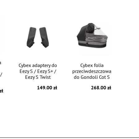
a
Cybex adaptery do
Cybex folia
Eezy S / Eezy S+ /
przeciwdeszczowa
 /
Eezy S Twist
do Gondoli Cot S
149.00 zł
268.00 zł
zł