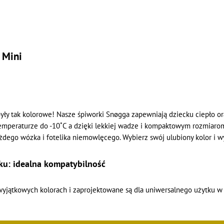
 Mini
ły tak kolorowe! Nasze śpiworki Snøgga zapewniają dziecku ciepło or
mperaturze do -10˚C a dzięki lekkiej wadze i kompaktowym rozmiarom 
dego wózka i fotelika niemowlęcego. Wybierz swój ulubiony kolor i w
ku: idealna kompatybilność
wyjątkowych kolorach i zaprojektowane są dla uniwersalnego użytku w