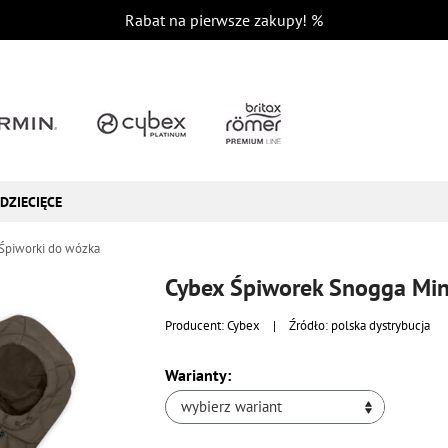
Rabat na pierwsze zakupy!
%
DZIECIĘCE
Śpiworki do wózka
Cybex Śpiworek Snogga Min
Producent:
Cybex
|
Źródło: polska dystrybucja
Warianty:
wybierz wariant