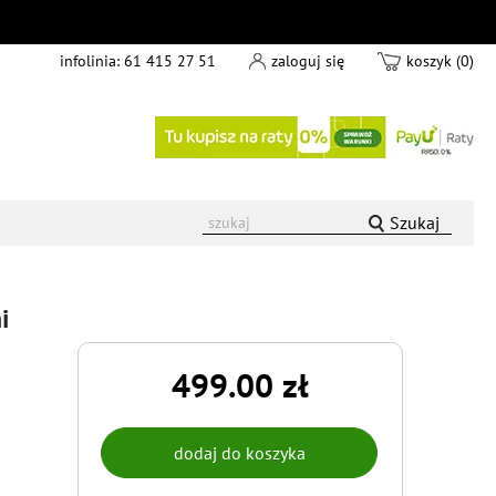
infolinia:
61 415 27 51
zaloguj się
koszyk (0)
Szukaj
i
499.00 zł