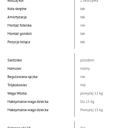
Rodzaj kół
z tworzywa
Koła skrętne
tak
Amortyzacja
tak
Montaż fotelika
nie
Montaż gondoli
tak
Pozycja leżąca
tak
Siedzisko
przodem
Hamulec
nożny
Regulowana rączka
nie
Trójkołowiec
Nie
Waga Wózka
powyżej 12 kg
Maksymalna waga dziecka
Do 15 kg
Maksymalna waga dziecka
Powyżej 15 kg