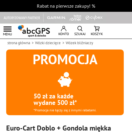
Rabat na pierwsze zakupy!
%
KONTO
SZUKAJ
KOSZYK
MENU
strona główna
Wózki dziecięce
Wózek bliźniaczy
PROMOCJA
50 zł za każde
wydane 500 zł*
*Promocja nie łączy się z innymi rabatami.
Euro-Cart Doblo + Gondola miękka