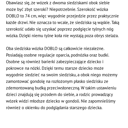
Obawiasz się, że wózek z dwoma siedziskami obok siebie
może być zbyt szeroki? Niepotrzebnie. Szerokość wózka
DOBLO to 74 cm, więc wygodnie przejedzie przez praktycznie
każde drzwi. Nie oznacza to wcale, że siedziska są wąskie. Taką
szerokość udało się uzyskać poprzez podgięcie tylnych nóg
wózka. Dzięki niemu tylne koła nie wystają poza obrys stelaża.
Oba siedziska wózka DOBLO są całkowicie niezależne.
Posiadają osobne regulacje oparcia, podnóżka oraz budki.
Osobne są również barierki zabezpieczające dziecko i
pokrowce na nóżki. Dzięki temu starsze dziecko może
wygodnie siedzieć na swoim siedzisku, a obok niego możemy
zamontować gondolę na rozłożonym płasko siedzisku ze
zdemontowaną budką przeciwsłoneczną. W takim ustawieniu
dzieci znajdują się przodem do siebie, a rodzic prowadzący
wózek widzi młodsze dziecko w gondoli. Nie zapomnieliśmy
również o okienku do podglądania starszego dziecka.