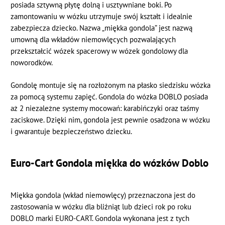
posiada sztywną płytę dolną i usztywniane boki. Po
zamontowaniu w wózku utrzymuje swój kształt i idealnie
zabezpiecza dziecko. Nazwa „miękka gondola” jest nazwą
umowną dla wkładów niemowlęcych pozwalających
przekształcić wózek spacerowy w wózek gondolowy dla
noworodków.
Gondolę montuje się na rozłożonym na płasko siedzisku wózka
za pomocą systemu zapięć. Gondola do wózka DOBLO posiada
aż 2 niezależne systemy mocowań: karabińczyki oraz taśmy
zaciskowe. Dzięki nim, gondola jest pewnie osadzona w wózku
i gwarantuje bezpieczeństwo dziecku.
Euro-Cart Gondola miękka do wózków Doblo
Miękka gondola (wkład niemowlęcy) przeznaczona jest do
zastosowania w wózku dla bliźniąt lub dzieci rok po roku
DOBLO marki EURO-CART. Gondola wykonana jest z tych