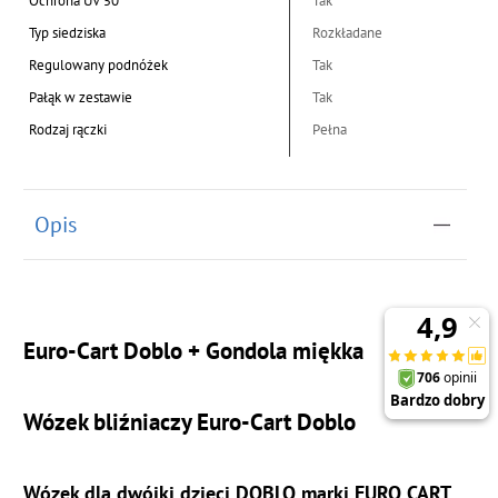
Ochrona UV 50
Tak
Typ siedziska
Rozkładane
Regulowany podnóżek
Tak
Pałąk w zestawie
Tak
Rodzaj rączki
Pełna
Opis
Euro-Cart Doblo + Gondola miękka
Wózek bliźniaczy Euro-Cart Doblo
Wózek dla dwójki dzieci DOBLO marki EURO CART