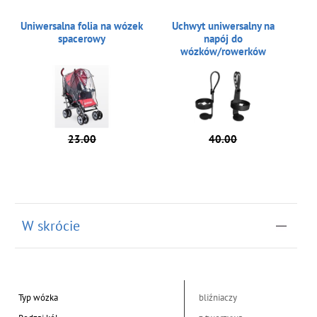
Uniwersalna folia na wózek
Uchwyt uniwersalny na
spacerowy
napój do
wózków/rowerków
23.00
40.00
W skrócie
Typ wózka
bliźniaczy