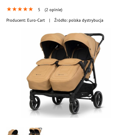
★
★
★
★
★
5
(2 opinie)
Producent:
Euro-Cart
|
Źródło: polska dystrybucja