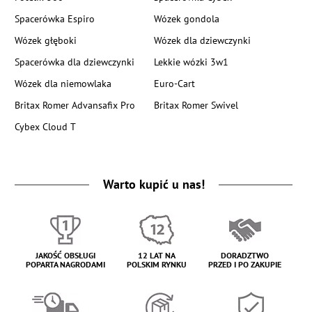
Spacerówka Espiro
Wózek gondola
Wózek głęboki
Wózek dla dziewczynki
Spacerówka dla dziewczynki
Lekkie wózki 3w1
Wózek dla niemowlaka
Euro-Cart
Britax Romer Advansafix Pro
Britax Romer Swivel
Cybex Cloud T
Warto kupić u nas!
JAKOŚĆ OBSŁUGI
12 LAT NA
DORADZTWO
POPARTA NAGRODAMI
POLSKIM RYNKU
PRZED I PO ZAKUPIE