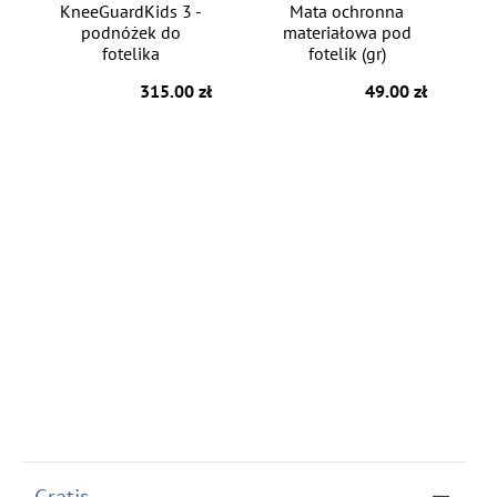
KneeGuardKids 3 -
Mata ochronna
podnóżek do
materiałowa pod
fotelika
fotelik (gr)
315.00 zł
49.00 zł
Gratis