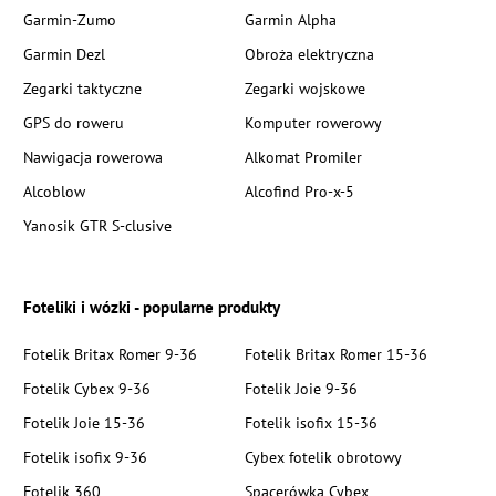
Garmin-Zumo
Garmin Alpha
Garmin Dezl
Obroża elektryczna
Zegarki taktyczne
Zegarki wojskowe
GPS do roweru
Komputer rowerowy
Nawigacja rowerowa
Alkomat Promiler
Alcoblow
Alcofind Pro-x-5
Yanosik GTR S-clusive
Foteliki i wózki - popularne produkty
Fotelik Britax Romer 9-36
Fotelik Britax Romer 15-36
Fotelik Cybex 9-36
Fotelik Joie 9-36
Fotelik Joie 15-36
Fotelik isofix 15-36
Fotelik isofix 9-36
Cybex fotelik obrotowy
Fotelik 360
Spacerówka Cybex