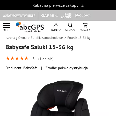
Rabat na pierwsze zakupy!
%
KONTO
SZUKAJ
KOSZYK
MENU
strona główna
Foteliki samochodowe
Fotelik 15-36 kg
Babysafe Saluki 15-36 kg
★
★
★
★
★
5
(1 opinia)
Producent:
BabySafe
|
Źródło: polska dystrybucja