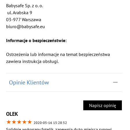
Babysafe Sp. z o. o.
ul. Arabska 9
03-977 Warszawa
biuro@babysafe.eu
Informacje o bezpieczeństwie:
Ostrzeżenia lub informacje na temat bezpieczeństwa
zawiera instrukcja obsługi.
Opinie Klientów
Napisz opinię
OLEK
★
★
★
★
★
2020-05-16 15:28:52
Solidnie wykonany fotelik, zapewnia dużo miejsca synowi.