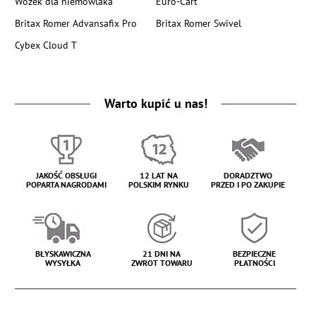
Wózek dla niemowlaka
Euro-Cart
Britax Romer Advansafix Pro
Britax Romer Swivel
Cybex Cloud T
Warto kupić u nas!
JAKOŚĆ OBSŁUGI
12 LAT NA
DORADZTWO
POPARTA NAGRODAMI
POLSKIM RYNKU
PRZED I PO ZAKUPIE
BŁYSKAWICZNA
21 DNI NA
BEZPIECZNE
WYSYŁKA
ZWROT TOWARU
PŁATNOŚCI