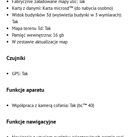
Fabrycznie załadowane mapy ulic: Tak
Karty z danymi: Karta microsd™ (do nabycia osobno)
Widok budynków 3d (wyświetla budynki w 3 wymiarach):
Tak
Mapa terenu 3d: Tak
Pamięć wewnętrzna: 16 gb
W zestawie aktualizacje map
Czujniki
GPS: Tak
Funkcje aparatu
Współpraca z kamerą cofania: Tak (bc™ 40)
Funkcje nawigacyjne