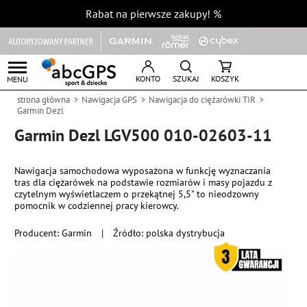
Rabat na pierwsze zakupy!
%
KONTO
SZUKAJ
KOSZYK
MENU
strona główna
Nawigacja GPS
Nawigacja do ciężarówki TIR
Garmin Dezl
Garmin Dezl LGV500 010-02603-11
Nawigacja samochodowa wyposażona w funkcję wyznaczania
tras dla ciężarówek na podstawie rozmiarów i masy pojazdu z
czytelnym wyświetlaczem o przekątnej 5,5" to nieodzowny
pomocnik w codziennej pracy kierowcy.
Producent:
Garmin
|
Źródło: polska dystrybucja