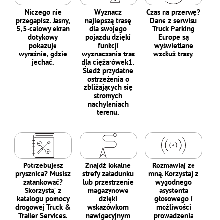
Niczego nie
Wyznacz
Czas na przerwę?
przegapisz. Jasny,
najlepszą trasę
Dane z serwisu
5,5-calowy ekran
dla swojego
Truck Parking
dotykowy
pojazdu dzięki
Europe są
pokazuje
funkcji
wyświetlane
wyraźnie, gdzie
wyznaczania tras
wzdłuż trasy.
jechać.
dla ciężarówek1.
Śledź przydatne
ostrzeżenia o
zbliżających się
stromych
nachyleniach
terenu.
Potrzebujesz
Znajdź lokalne
Rozmawiaj ze
prysznica? Musisz
strefy załadunku
mną. Korzystaj z
zatankować?
lub przestrzenie
wygodnego
Skorzystaj z
magazynowe
asystenta
katalogu pomocy
dzięki
głosowego i
drogowej Truck &
wskazówkom
możliwości
Trailer Services.
nawigacyjnym
prowadzenia