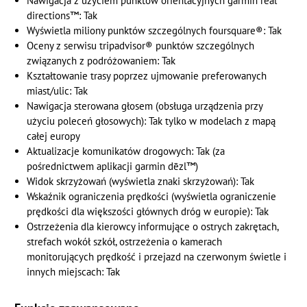
Nawigacja z użyciem punktów orientacyjnych garmin real
directions™: Tak
Wyświetla miliony punktów szczególnych foursquare®: Tak
Oceny z serwisu tripadvisor® punktów szczególnych
związanych z podróżowaniem: Tak
Kształtowanie trasy poprzez ujmowanie preferowanych
miast/ulic: Tak
Nawigacja sterowana głosem (obsługa urządzenia przy
użyciu poleceń głosowych): Tak tylko w modelach z mapą
całej europy
Aktualizacje komunikatów drogowych: Tak (za
pośrednictwem aplikacji garmin dēzl™)
Widok skrzyżowań (wyświetla znaki skrzyżowań): Tak
Wskaźnik ograniczenia prędkości (wyświetla ograniczenie
prędkości dla większości głównych dróg w europie): Tak
Ostrzeżenia dla kierowcy informujące o ostrych zakrętach,
strefach wokół szkół, ostrzeżenia o kamerach
monitorujących prędkość i przejazd na czerwonym świetle i
innych miejscach: Tak