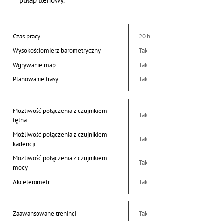
pułap tlenowy.
Czas pracy
20 h
Wysokościomierz barometryczny
Tak
Wgrywanie map
Tak
Planowanie trasy
Tak
Możliwość połączenia z czujnikiem
Tak
tętna
Możliwość połączenia z czujnikiem
Tak
kadencji
Możliwość połączenia z czujnikiem
Tak
mocy
Akcelerometr
Tak
Zaawansowane treningi
Tak