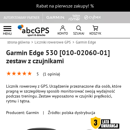
Rabat na pierwsze zakupy!
%
KONTO
SZUKAJ
KOSZYK
MENU
strona główna
Liczniki rowerowe GPS
Garmin Edge
Garmin Edge 530 [010-02060-01]
zestaw z czujnikami
★
★
★
★
★
5
(1 opinia)
Licznik rowerowy z GPS. Urządzenie przeznaczone dla osób, które
pragną w szczegółowy sposób monitorować swoją wydajność
podczas treningu. Zestaw wyposażono w czujniki prędkości,
rytmu i tętna.
Producent:
Garmin
|
Źródło: polska dystrybucja