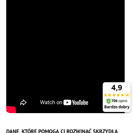
DANE, KTÓRE POMOGĄ CI ROZWINĄĆ SKRZYDŁA