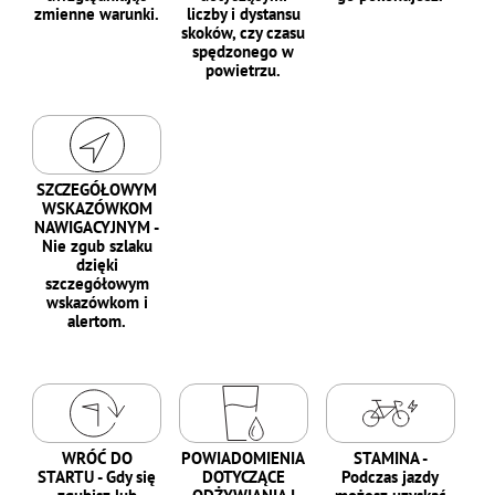
zmienne warunki.
liczby i dystansu
skoków, czy czasu
spędzonego w
powietrzu.
SZCZEGÓŁOWYM
WSKAZÓWKOM
NAWIGACYJNYM -
Nie zgub szlaku
dzięki
szczegółowym
wskazówkom i
alertom.
WRÓĆ DO
POWIADOMIENIA
STAMINA -
STARTU - Gdy się
DOTYCZĄCE
Podczas jazdy