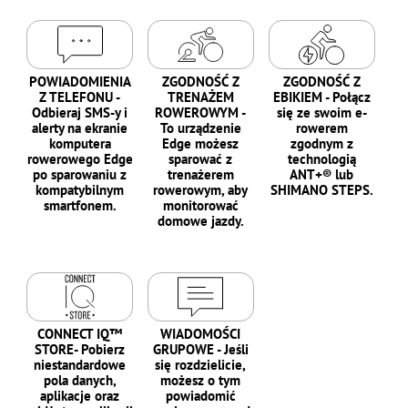
POWIADOMIENIA
ZGODNOŚĆ Z
ZGODNOŚĆ Z
Z TELEFONU -
TRENAŻEM
EBIKIEM - Połącz
Odbieraj SMS-y i
ROWEROWYM -
się ze swoim e-
alerty na ekranie
To urządzenie
rowerem
komputera
Edge możesz
zgodnym z
rowerowego Edge
sparować z
technologią
po sparowaniu z
trenażerem
ANT+® lub
kompatybilnym
rowerowym, aby
SHIMANO STEPS.
smartfonem.
monitorować
domowe jazdy.
CONNECT IQ™
WIADOMOŚCI
STORE- Pobierz
GRUPOWE - Jeśli
niestandardowe
się rozdzielicie,
pola danych,
możesz o tym
aplikacje oraz
powiadomić