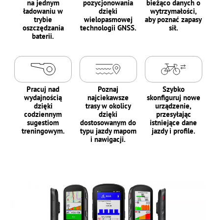
na jednym
pozycjonowania
bieżąco danych o
ładowaniu w
dzięki
wytrzymałości,
trybie
wielopasmowej
aby poznać zapasy
oszczędzania
technologii GNSS.
sił.
baterii.
Pracuj nad
Poznaj
Szybko
wydajnością
najciekawsze
skonfiguruj nowe
dzięki
trasy w okolicy
urządzenie,
codziennym
dzięki
przesyłając
sugestiom
dostosowanym do
istniejące dane
treningowym.
typu jazdy mapom
jazdy i profile.
i nawigacji.