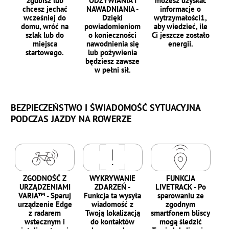
zgubisz lub
ODŻYWIANIA I
możesz uzyskać
chcesz jechać
NAWADNIANIA -
informacje o
wcześniej do
Dzięki
wytrzymałości1,
domu, wróć na
powiadomieniom
aby wiedzieć, ile
szlak lub do
o konieczności
Ci jeszcze zostało
miejsca
nawodnienia się
energii.
startowego.
lub pożywienia
będziesz zawsze
w pełni sił.
BEZPIECZEŃSTWO I ŚWIADOMOŚĆ SYTUACYJNA
PODCZAS JAZDY NA ROWERZE
ZGODNOŚĆ Z
WYKRYWANIE
FUNKCJA
URZĄDZENIAMI
ZDARZEŃ -
LIVETRACK - Po
VARIA™ - Sparuj
Funkcja ta wysyła
sparowaniu ze
urządzenie Edge
wiadomość z
zgodnym
z radarem
Twoją lokalizacją
smartfonem bliscy
wstecznym i
do kontaktów
mogą śledzić