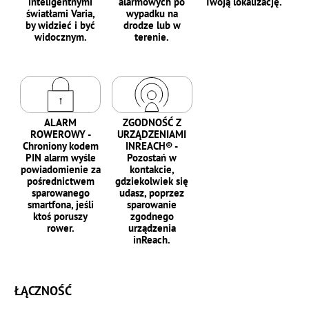
inteligentnymi
alarmowych po
Twoją lokalizację.
światłami Varia,
wypadku na
by widzieć i być
drodze lub w
widocznym.
terenie.
ALARM
ZGODNOŚĆ Z
ROWEROWY -
URZĄDZENIAMI
Chroniony kodem
INREACH® -
PIN alarm wyśle
Pozostań w
powiadomienie za
kontakcie,
pośrednictwem
gdziekolwiek się
sparowanego
udasz, poprzez
smartfona, jeśli
sparowanie
ktoś poruszy
zgodnego
rower.
urządzenia
inReach.
ŁĄCZNOŚĆ