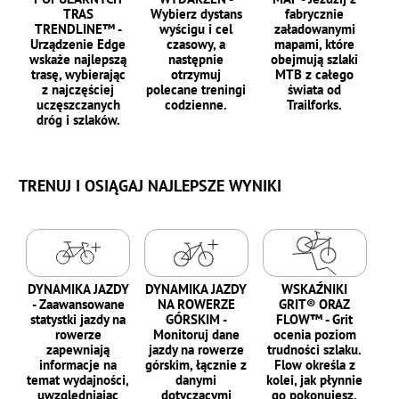
TRAS
Wybierz dystans
fabrycznie
TRENDLINE™ -
wyścigu i cel
załadowanymi
Urządzenie Edge
czasowy, a
mapami, które
wskaże najlepszą
następnie
obejmują szlaki
trasę, wybierając
otrzymuj
MTB z całego
z najczęściej
polecane treningi
świata od
uczęszczanych
codzienne.
Trailforks.
dróg i szlaków.
TRENUJ I OSIĄGAJ NAJLEPSZE WYNIKI
DYNAMIKA JAZDY
DYNAMIKA JAZDY
WSKAŹNIKI
- Zaawansowane
NA ROWERZE
GRIT® ORAZ
statystki jazdy na
GÓRSKIM -
FLOW™ - Grit
rowerze
Monitoruj dane
ocenia poziom
zapewniają
jazdy na rowerze
trudności szlaku.
informacje na
górskim, łącznie z
Flow określa z
temat wydajności,
danymi
kolei, jak płynnie
uwzględniając
dotyczącymi
go pokonujesz.