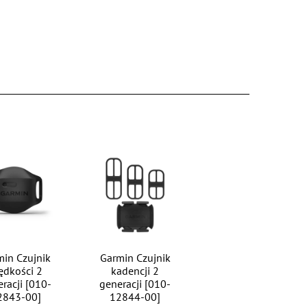
min Czujnik
Garmin Czujnik
ędkości 2
kadencji 2
racji [010-
generacji [010-
2843-00]
12844-00]