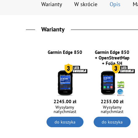
Warianty
W skrócie
Opis
M
Warianty
Garmin Edge 850
Garmin Edge 850
+ OpenStreetMap
+ Folia 5H
2245.00 zł
2255.00 zł
Wysyłamy
Wysyłamy
natychmiast
natychmiast
do koszyka
do koszyka