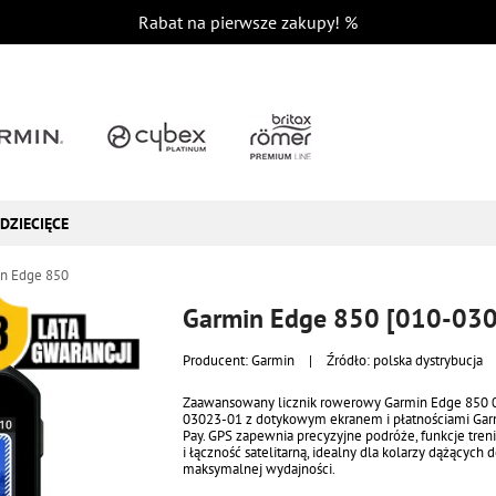
Rabat na pierwsze zakupy!
%
DZIECIĘCE
n Edge 850
Garmin Edge 850 [010-03
Producent:
Garmin
|
Źródło: polska dystrybucja
Zaawansowany licznik rowerowy Garmin Edge 850 
03023-01 z dotykowym ekranem i płatnościami Ga
Pay. GPS zapewnia precyzyjne podróże, funkcje tre
i łączność satelitarną, idealny dla kolarzy dążących 
maksymalnej wydajności.