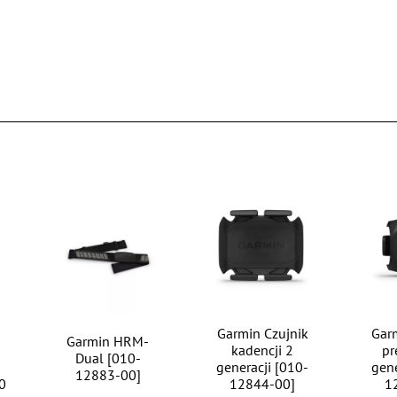
Garmin Czujnik
Gar
Garmin HRM-
kadencji 2
pr
Dual [010-
generacji [010-
gene
12883-00]
0
12844-00]
1