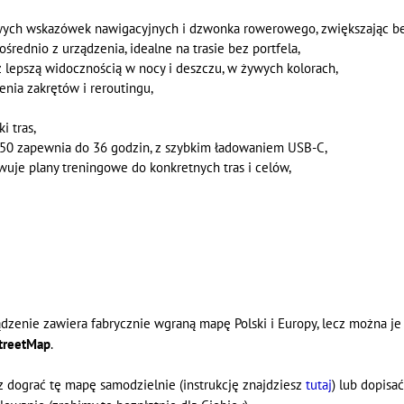
owych wskazówek nawigacyjnych i dzwonka rowerowego, zwiększając be
średnio z urządzenia, idealne na trasie bez portfela,
 z lepszą widocznością w nocy i deszczu, w żywych kolorach,
enia zakrętów i reroutingu,
i tras,
 850 zapewnia do 36 godzin, z szybkim ładowaniem USB-C,
je plany treningowe do konkretnych tras i celów,
ądzenie zawiera fabrycznie wgraną mapę Polski i Europy, lecz można j
treetMap
.
 dograć tę mapę samodzielnie (instrukcję znajdziesz
tutaj
) lub dopisa