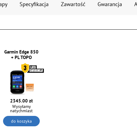
apy
Specyfikacja
Zawartość
Gwarancja
A
Garmin Edge 850
+ PL TOPO
2345.00 zł
Wysyłamy
natychmiast
do koszyka