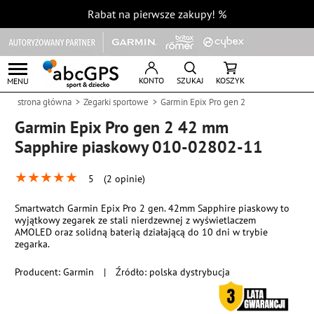
Rabat na pierwsze zakupy!
%
KONTO
SZUKAJ
KOSZYK
MENU
strona główna
Zegarki sportowe
Garmin Epix Pro gen 2
Garmin Epix Pro gen 2 42 mm
Sapphire piaskowy 010-02802-11
★
★
★
★
★
5
(2 opinie)
Smartwatch Garmin Epix Pro 2 gen. 42mm Sapphire piaskowy to
wyjątkowy zegarek ze stali nierdzewnej z wyświetlaczem
AMOLED oraz solidną baterią działającą do 10 dni w trybie
zegarka.
Producent:
Garmin
|
Źródło: polska dystrybucja