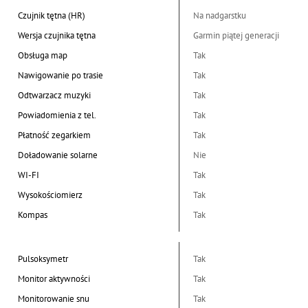
Czujnik tętna (HR)
Na nadgarstku
Wersja czujnika tętna
Garmin piątej generacji
Obsługa map
Tak
Nawigowanie po trasie
Tak
Odtwarzacz muzyki
Tak
Powiadomienia z tel.
Tak
Płatność zegarkiem
Tak
Doładowanie solarne
Nie
WI-FI
Tak
Wysokościomierz
Tak
Kompas
Tak
Pulsoksymetr
Tak
Monitor aktywności
Tak
Monitorowanie snu
Tak