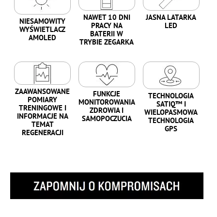
NAWET 10 DNI
JASNA LATARKA
NIESAMOWITY
PRACY NA
LED
WYŚWIETLACZ
BATERII W
AMOLED
TRYBIE ZEGARKA
ZAAWANSOWANE
FUNKCJE
TECHNOLOGIA
POMIARY
MONITOROWANIA
SATIQ™️ I
TRENINGOWE I
ZDROWIA I
WIELOPASMOWA
INFORMACJE NA
SAMOPOCZUCIA
TECHNOLOGIA
TEMAT
GPS
REGENERACJI