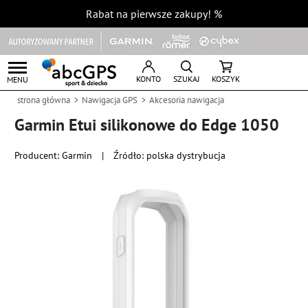
Rabat na pierwsze zakupy!
%
KONTO
SZUKAJ
KOSZYK
MENU
strona główna
Nawigacja GPS
Akcesoria nawigacja
Garmin Etui silikonowe do Edge 1050
Producent:
Garmin
|
Źródło: polska dystrybucja