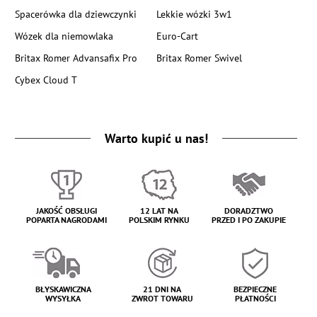
Spacerówka dla dziewczynki
Lekkie wózki 3w1
Wózek dla niemowlaka
Euro-Cart
Britax Romer Advansafix Pro
Britax Romer Swivel
Cybex Cloud T
Warto kupić u nas!
JAKOŚĆ OBSŁUGI
12 LAT NA
DORADZTWO
POPARTA NAGRODAMI
POLSKIM RYNKU
PRZED I PO ZAKUPIE
BŁYSKAWICZNA
21 DNI NA
BEZPIECZNE
WYSYŁKA
ZWROT TOWARU
PŁATNOŚCI