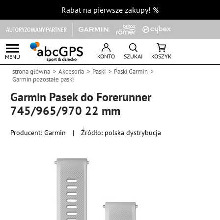
Rabat na pierwsze zakupy!
%
KONTO
SZUKAJ
KOSZYK
MENU
strona główna
Akcesoria
Paski
Paski Garmin
Garmin pozostałe paski
Garmin Pasek do Forerunner
745/965/970 22 mm
Producent:
Garmin
|
Źródło: polska dystrybucja