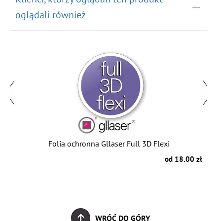
oglądali również
Folia ochronna Gllaser Full 3D Flexi
zł
od 18.00 zł
WRÓĆ DO GÓRY