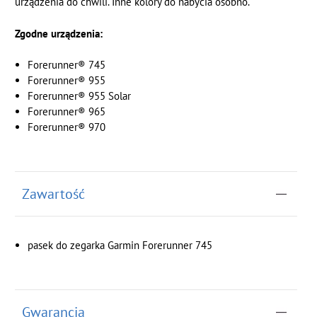
urządzenia do chwili. Inne kolory do nabycia osobno.
Zgodne urządzenia:
Forerunner® 745
Forerunner® 955
Forerunner® 955 Solar
Forerunner® 965
Forerunner® 970
Zawartość
pasek do zegarka Garmin Forerunner 745
Gwarancja