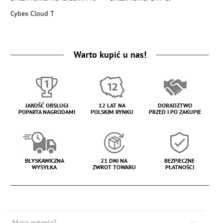
Cybex Cloud T
Warto kupić u nas!
JAKOŚĆ OBSŁUGI
12 LAT NA
DORADZTWO
POPARTA NAGRODAMI
POLSKIM RYNKU
PRZED I PO ZAKUPIE
BŁYSKAWICZNA
21 DNI NA
BEZPIECZNE
WYSYŁKA
ZWROT TOWARU
PŁATNOŚCI
Masz pytania?