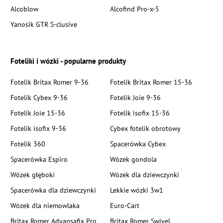
Alcoblow
Alcofind Pro-x-5
Yanosik GTR S-clusive
Foteliki i wózki - popularne produkty
Fotelik Britax Romer 9-36
Fotelik Britax Romer 15-36
Fotelik Cybex 9-36
Fotelik Joie 9-36
Fotelik Joie 15-36
Fotelik isofix 15-36
Fotelik isofix 9-36
Cybex fotelik obrotowy
Fotelik 360
Spacerówka Cybex
Spacerówka Espiro
Wózek gondola
Wózek głęboki
Wózek dla dziewczynki
Spacerówka dla dziewczynki
Lekkie wózki 3w1
Wózek dla niemowlaka
Euro-Cart
Britax Romer Advansafix Pro
Britax Romer Swivel