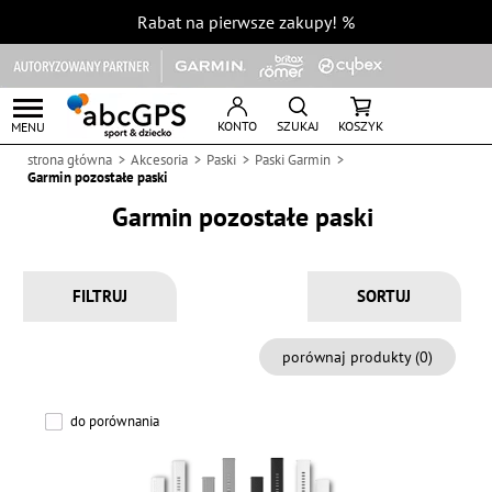
Rabat na pierwsze zakupy!
%
KONTO
SZUKAJ
KOSZYK
MENU
strona główna
Akcesoria
Paski
Paski Garmin
Garmin pozostałe paski
Garmin pozostałe paski
FILTRUJ
porównaj produkty (
0
)
do porównania