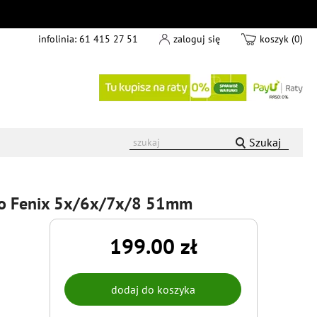
infolinia:
61 415 27 51
zaloguj się
koszyk (0)
Szukaj
 do Fenix 5x/6x/7x/8 51mm
199.00 zł