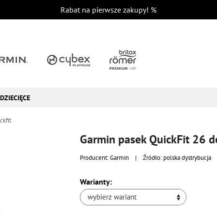
Rabat na pierwsze zakupy!
%
DZIECIĘCE
ckfit
Garmin pasek QuickFit 26
Producent:
Garmin
|
Źródło: polska dystrybucja
Warianty:
wybierz wariant