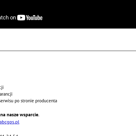
ji
arancji
 serwisu po stronie producenta
ć na nasze wsparcie
.
abcgps.pl