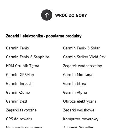
WRÓĆ DO GÓRY
Zegarki i elektronika - popularne produkty
Garmin Fenix
Garmin Fenix 8 Solar
Garmin Fenix 8 Sapphire
Garmin Striker Vivid 9sv
HRM Czujnik Tętna
Zegarek wodoszczelny
Garmin GPSMap
Garmin Montana
Garmin Inreach
Garmin Etrex
Garmin-Zumo
Garmin Alpha
Garmin Dezl
Obroża elektryczna
Zegarki taktyczne
Zegarki wojskowe
GPS do roweru
Komputer rowerowy
Nawigacja rowerowa
Alkomat Promiler