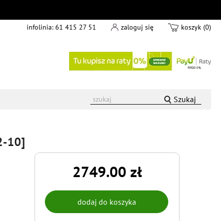
infolinia:
61 415 27 51
zaloguj się
koszyk (0)
Szukaj
2-10]
2749.00 zł