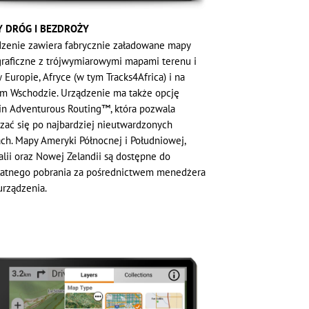
 DRÓG I BEZDROŻY
zenie zawiera fabrycznie załadowane mapy
raficzne z trójwymiarowymi mapami terenu i
w Europie, Afryce (w tym Tracks4Africa) i na
im Wschodzie. Urządzenie ma także opcję
n Adventurous Routing™, która pozwala
zać się po najbardziej nieutwardzonych
ch. Mapy Ameryki Północnej i Południowej,
alii oraz Nowej Zelandii są dostępne do
łatnego pobrania za pośrednictwem menedżera
rządzenia.