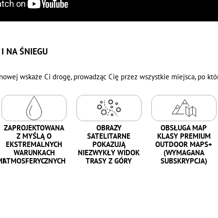
I NA ŚNIEGU
enowej wskaże Ci drogę, prowadząc Cię przez wszystkie miejsca, po któ
ZAPROJEKTOWANA
OBRAZY
OBSŁUGA MAP
Z MYŚLĄ O
SATELITARNE
KLASY PREMIUM
EKSTREMALNYCH
POKAZUJĄ
OUTDOOR MAPS+
WARUNKACH
NIEZWYKŁY WIDOK
(WYMAGANA
MI
ATMOSFERYCZNYCH
TRASY Z GÓRY
SUBSKRYPCJA)