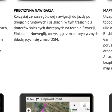
PRECYZYJNA NAWIGACJA
MAPY
Korzystaj ze szczegółowej nawigacji do jazdy po
Urząd
drogach gruntowych i szlakach (w tym trasach dla
topog
cach,
skuterów śnieżnych dostępnych na terenie Szwecji,
ulic 
Finlandii i Norwegii), korzystając z map turystycznych
Blisk
zne
składających się z map OSM.
Garmi
porus
y
droga
Austr
bezp
map u