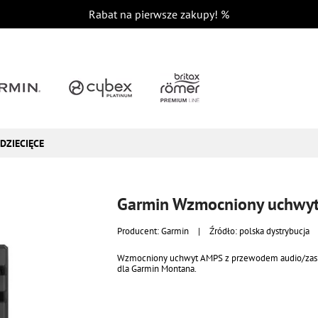
Rabat na pierwsze zakupy!
%
DZIECIĘCE
Garmin Wzmocniony uchwy
Producent:
Garmin
|
Źródło: polska dystrybucja
Wzmocniony uchwyt AMPS z przewodem audio/zasi
dla Garmin Montana.