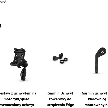
szy!
i
Zestaw z uchwytem na
Garmin Uchwyt
Garmin uchwyt
motocykl/quad i
rowerowy do
kierownicę
wzmocniony uchwyt
urządzenia Edge
montowany n