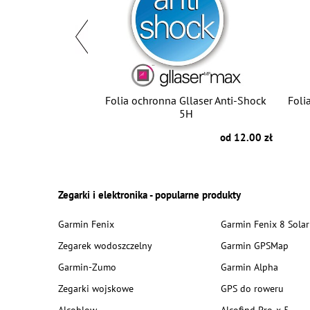
tooth i7S TWS +
Folia ochronna Gllaser Anti-Shock
Foli
rbank
5H
od 39.00 zł
od 12.00 zł
Zegarki i elektronika - popularne produkty
Garmin Fenix
Garmin Fenix 8 Solar
Zegarek wodoszczelny
Garmin GPSMap
Garmin-Zumo
Garmin Alpha
Zegarki wojskowe
GPS do roweru
Alcoblow
Alcofind Pro-x-5