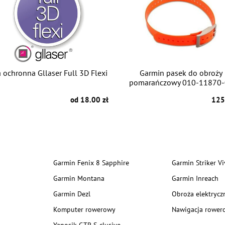
a ochronna Gllaser Full 3D Flexi
Garmin pasek do obroży
pomarańczowy 010-11870-
od 18.00 zł
125
Garmin Fenix 8 Sapphire
Garmin Striker Vi
Garmin Montana
Garmin Inreach
Garmin Dezl
Obroża elektrycz
Komputer rowerowy
Nawigacja rower
Yanosik GTR S-clusive