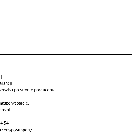
ji.
arancji
 serwisu po stronie producenta.
nasze wsparcie.
gps.pl
4 54.
.com/pl/support/