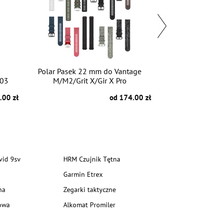
Polar Pasek 22 mm do Vantage
Garmin uchwyt 
03
M/M2/Grit X/Gir X Pro
do Fenix/Epi
.00 zł
od 174.00 zł
vid 9sv
HRM Czujnik Tętna
Garmin Etrex
na
Zegarki taktyczne
owa
Alkomat Promiler