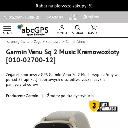
Rabat na pierwsze zakupy!
%
KONTO
SZUKAJ
KOSZYK
MENU
strona główna
Zegarki sportowe
Garmin Venu
Garmin Venu Sq 2 Music Kremowozłoty
[010-02700-12]
Zegarek sportowy z GPS Garmin Venu Sq 2 Music wyposażony w
ponad 25 aplikacji sportowych oraz odtwarzacz muzyki z
pamięcią utworów.
Producent:
Garmin
|
Źródło: polska dystrybucja