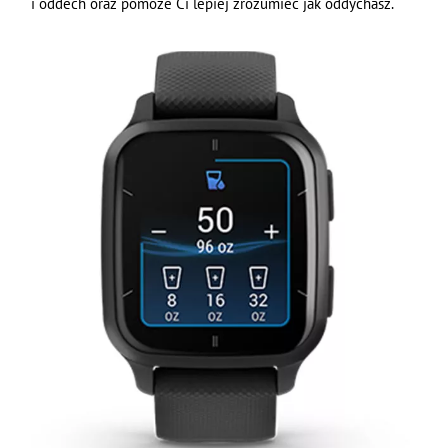
i oddech oraz pomoże Ci lepiej zrozumieć jak oddychasz.