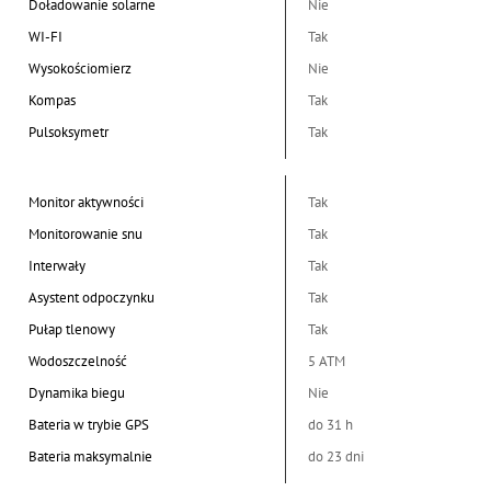
Doładowanie solarne
Nie
WI-FI
Tak
Wysokościomierz
Nie
Kompas
Tak
Pulsoksymetr
Tak
Monitor aktywności
Tak
Monitorowanie snu
Tak
Interwały
Tak
Asystent odpoczynku
Tak
Pułap tlenowy
Tak
Wodoszczelność
5 ATM
Dynamika biegu
Nie
Bateria w trybie GPS
do 31 h
Bateria maksymalnie
do 23 dni