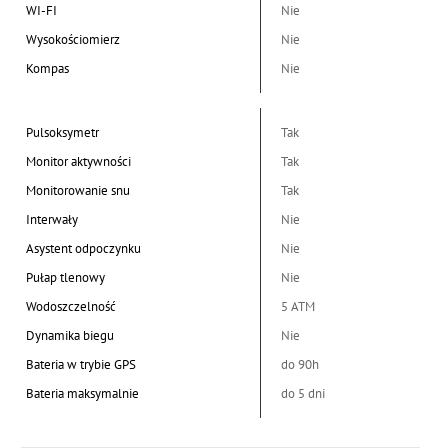
WI-FI
Nie
Wysokościomierz
Nie
Kompas
Nie
Pulsoksymetr
Tak
Monitor aktywności
Tak
Monitorowanie snu
Tak
Interwały
Nie
Asystent odpoczynku
Nie
Pułap tlenowy
Nie
Wodoszczelność
5 ATM
Dynamika biegu
Nie
Bateria w trybie GPS
do 90h
Bateria maksymalnie
do 5 dni