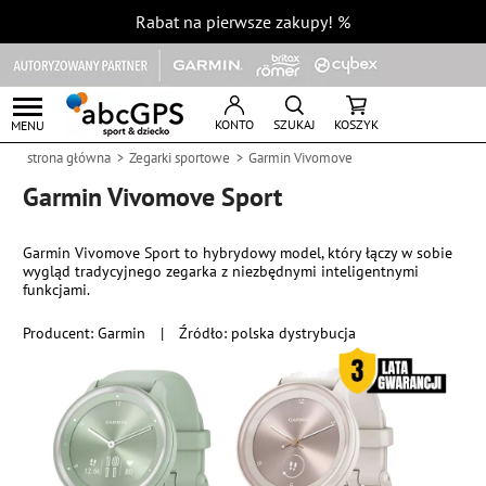
Rabat na pierwsze zakupy!
%
KONTO
SZUKAJ
KOSZYK
MENU
strona główna
Zegarki sportowe
Garmin Vivomove
Garmin Vivomove Sport
Garmin Vivomove Sport to hybrydowy model, który łączy w sobie
wygląd tradycyjnego zegarka z niezbędnymi inteligentnymi
funkcjami.
Producent:
Garmin
|
Źródło: polska dystrybucja