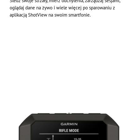
Śledź swoje strzały, mierz odchylenia, zarządzaj sesjami,
oglądaj dane na żywo i wiele więcej po sparowaniu z
aplikacją ShotView na swoim smartfonie.