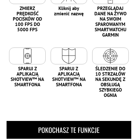
ZMIERZ
Kliknij aby
PRZEGLĄDAJ
PRĘDKOŚĆ
zmienić nazwę
DANE NA ŻYWO
POCISKÓW OD
NA SWOIM
100 FPS DO
SPAROWANYM
5000 FPS
SMARTWATCHU
GARMIN
SPARUJ Z
SPARUJ Z
ŚLEDZENIE DO
APLIKACJĄ
APLIKACJĄ
10 STRZAŁÓW
SHOTVIEW™ NA
SHOTVIEW™ NA
NA SEKUNDĘ Z
SMARTFONA
SMARTFONA
OBSŁUGĄ
SZYBKIEGO
OGNIA