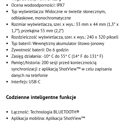
Ocena wodoodporności: IPX7
Typ wyświetlacza: Widoczne w świetle słonecznym,
odblaskowe, monochromatyczne
Rozmiar wyświetlacza, szer. x wys.: 33 mm x 44 mm (1,3″ x
1,7″), przekątna 55 mm (2,2″)
Rozdzielczość wyświetlacza, szer. x wys.: 240 x 320 pikseli
Typ baterii: Wewnętrzny akumulator litowo-jonowy
Żywotność baterii: Do 6 godzin
Zasięg działania: -10° C do 55° C (14° F do 131° F)
Pamięć/historia: 200 sesji przed koniecznością
synchronizacji z aplikacją ShotView™ w celu zapisania
danych na telefonie
Interfejs: USB-C
Codzienne inteligentne funkcje
Łączność: Technologia BLUETOOTH®
Aplikacja mobilna: Aplikacja ShotView™