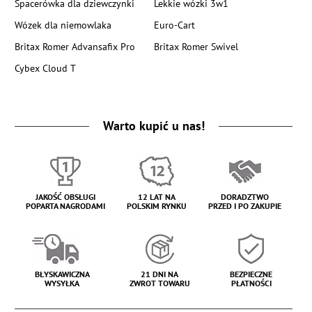
Spacerówka dla dziewczynki
Lekkie wózki 3w1
Wózek dla niemowlaka
Euro-Cart
Britax Romer Advansafix Pro
Britax Romer Swivel
Cybex Cloud T
Warto kupić u nas!
JAKOŚĆ OBSŁUGI
12 LAT NA
DORADZTWO
POPARTA NAGRODAMI
POLSKIM RYNKU
PRZED I PO ZAKUPIE
BŁYSKAWICZNA
21 DNI NA
BEZPIECZNE
WYSYŁKA
ZWROT TOWARU
PŁATNOŚCI