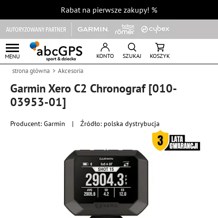
Rabat na pierwsze zakupy!
%
KONTO
SZUKAJ
KOSZYK
MENU
strona główna
Akcesoria
Garmin Xero C2 Chronograf [010-
03953-01]
Producent:
Garmin
|
Źródło: polska dystrybucja