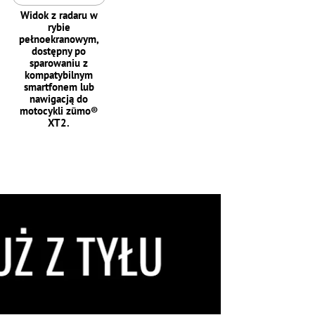
Widok z radaru w
rybie
pełnoekranowym,
dostępny po
sparowaniu z
kompatybilnym
smartfonem lub
nawigacją do
motocykli zūmo®
XT2.