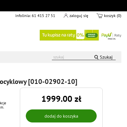
infolinia:
61 415 27 51
zaloguj się
koszyk (0)
Szukaj
tocyklowy [010-02902-10]
1999.00 zł
kcje
em.