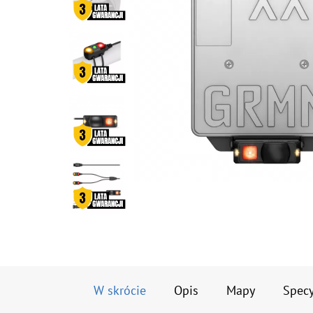
W skrócie
Opis
Mapy
Specy