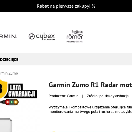
Rabat na pierwsze zakupy!
%
DZIECIĘCE
armin Zumo
Garmin Zumo R1 Radar mo
Producent:
Garmin
|
Źródło: polska dystrybucja
Wytrzymałe i kompaktowe urządzenie oferujące fun
monitorowania martwego pola i ruchu za motocykl