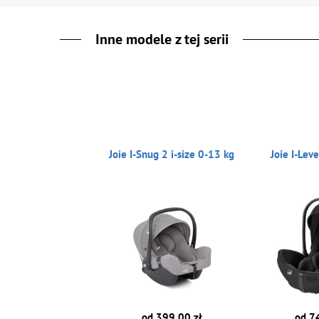
Inne modele z tej serii
Joie I-Snug 2 i-size 0-13 kg
Joie I-Lev
od 399.00 zł
od 7