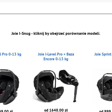
Joie I-Snug - kliknij by obejrzeć porównanie modeli.
el Pro 0-13 kg
Joie I-Level Pro + Baza
Joie Sprin
Encore 0-13 kg
od 1648.00 zł
49.00 zł
od 999.