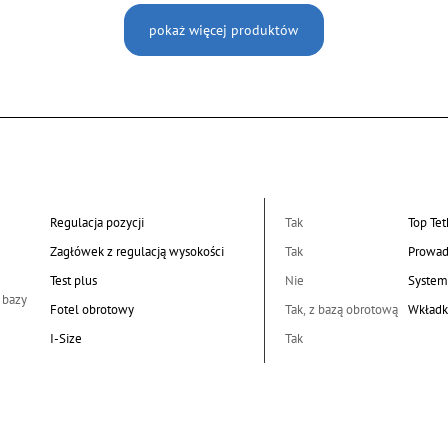
pokaż więcej produktów
Regulacja pozycji
Tak
Top Tet
Zagłówek z regulacją wysokości
Tak
Prowad
Test plus
Nie
System
 bazy
Fotel obrotowy
Tak, z bazą obrotową
Wkładk
I-Size
Tak