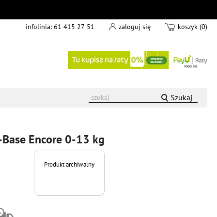
infolinia:
61 415 27 51
zaloguj się
koszyk (0)
Szukaj
Joie I-Snug 2 i-size + baza I-Base Encore 0-13 kg
Produkt archiwalny