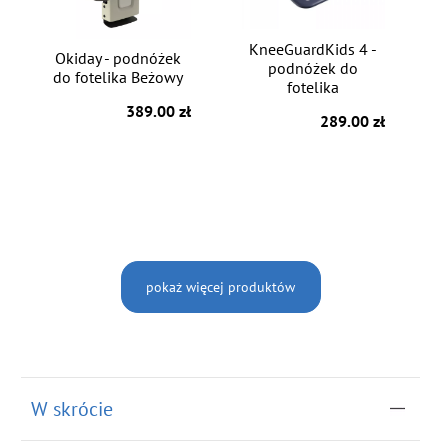
KneeGuardKids 4 -
Okiday - podnóżek
podnóżek do
do fotelika Beżowy
fotelika
389.00 zł
289.00 zł
pokaż więcej produktów
W skrócie