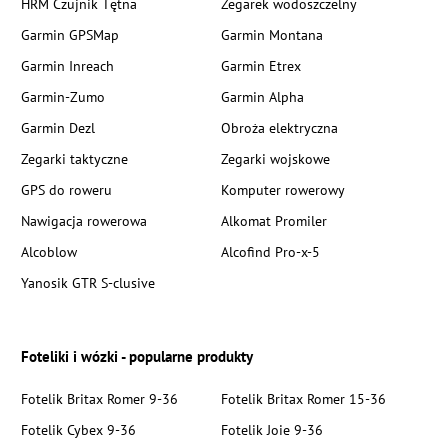
HRM Czujnik Tętna
Zegarek wodoszczelny
Garmin GPSMap
Garmin Montana
Garmin Inreach
Garmin Etrex
Garmin-Zumo
Garmin Alpha
Garmin Dezl
Obroża elektryczna
Zegarki taktyczne
Zegarki wojskowe
GPS do roweru
Komputer rowerowy
Nawigacja rowerowa
Alkomat Promiler
Alcoblow
Alcofind Pro-x-5
Yanosik GTR S-clusive
Foteliki i wózki - popularne produkty
Fotelik Britax Romer 9-36
Fotelik Britax Romer 15-36
Fotelik Cybex 9-36
Fotelik Joie 9-36