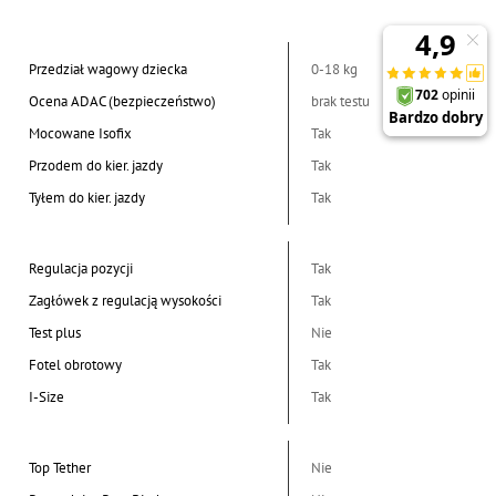
Przedział wagowy dziecka
0-18 kg
Ocena ADAC (bezpieczeństwo)
brak testu
Mocowane Isofix
Tak
Przodem do kier. jazdy
Tak
Tyłem do kier. jazdy
Tak
Regulacja pozycji
Tak
Zagłówek z regulacją wysokości
Tak
Test plus
Nie
Fotel obrotowy
Tak
I-Size
Tak
Top Tether
Nie