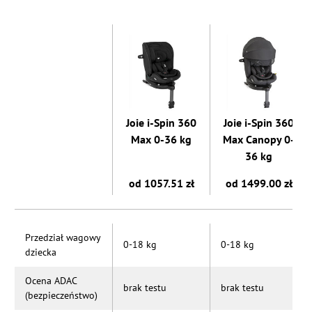
Joie i-Spin 360
Joie i-Spin 360
Max 0-36 kg
Max Canopy 0-
36 kg
od 1057.51 zł
od 1499.00 zł
Przedział wagowy
0-18 kg
0-18 kg
dziecka
Ocena ADAC
brak testu
brak testu
(bezpieczeństwo)