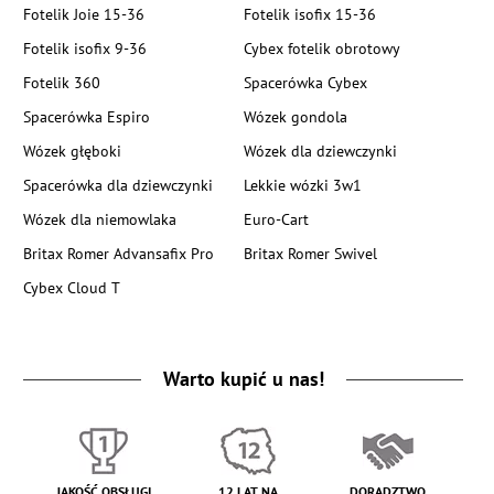
Fotelik Joie 15-36
Fotelik isofix 15-36
Fotelik isofix 9-36
Cybex fotelik obrotowy
Fotelik 360
Spacerówka Cybex
Spacerówka Espiro
Wózek gondola
Wózek głęboki
Wózek dla dziewczynki
Spacerówka dla dziewczynki
Lekkie wózki 3w1
Wózek dla niemowlaka
Euro-Cart
Britax Romer Advansafix Pro
Britax Romer Swivel
Cybex Cloud T
Warto kupić u nas!
JAKOŚĆ OBSŁUGI
12 LAT NA
DORADZTWO