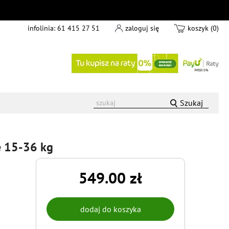
infolinia:
61 415 27 51
zaloguj się
koszyk (0)
Szukaj
re 15-36 kg
549.00 zł