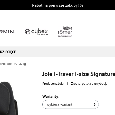
Rabat na pierwsze zakupy!
%
DZIECIĘCE
telik Joie 15-36 kg
Joie I-Traver i-size Signatu
Producent:
Joie
|
Źródło: polska dystrybucja
Warianty:
wybierz wariant