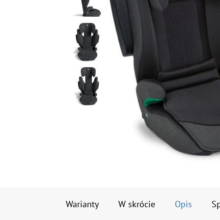
Warianty
W skrócie
Opis
Sp