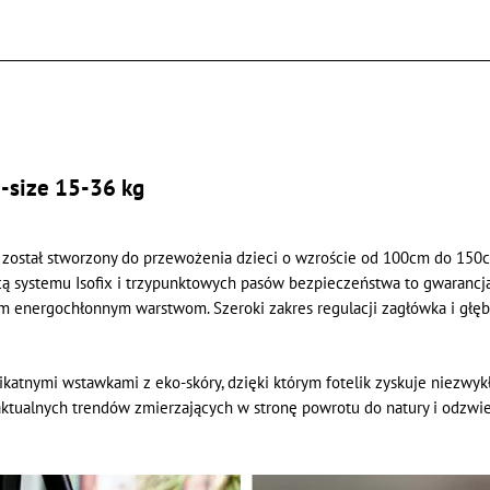
i-size 15-36 kg
r został stworzony do przewożenia dzieci o wzroście od 100cm do 150cm 
 systemu Isofix i trzypunktowych pasów bezpieczeństwa to gwarancja 
 energochłonnym warstwom. Szeroki zakres regulacji zagłówka i głębo
ikatnymi wstawkami z eko-skóry, dzięki którym fotelik zyskuje niezwykł
 aktualnych trendów zmierzających w stronę powrotu do natury i odzwie