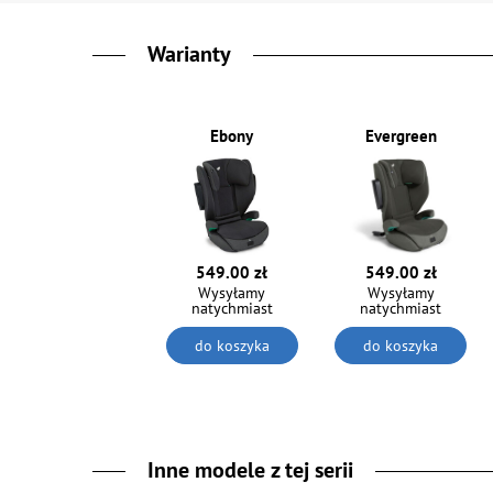
Warianty
Ebony
Evergreen
549.00 zł
549.00 zł
Wysyłamy
Wysyłamy
natychmiast
natychmiast
do koszyka
do koszyka
Inne modele z tej serii