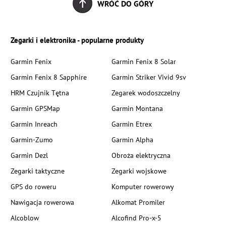
WRÓĆ DO GÓRY
Zegarki i elektronika - popularne produkty
Garmin Fenix
Garmin Fenix 8 Solar
Garmin Fenix 8 Sapphire
Garmin Striker Vivid 9sv
HRM Czujnik Tętna
Zegarek wodoszczelny
Garmin GPSMap
Garmin Montana
Garmin Inreach
Garmin Etrex
Garmin-Zumo
Garmin Alpha
Garmin Dezl
Obroża elektryczna
Zegarki taktyczne
Zegarki wojskowe
GPS do roweru
Komputer rowerowy
Nawigacja rowerowa
Alkomat Promiler
Alcoblow
Alcofind Pro-x-5