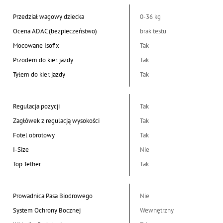
Przedział wagowy dziecka
0-36 kg
Ocena ADAC (bezpieczeństwo)
brak testu
Mocowane Isofix
Tak
Przodem do kier. jazdy
Tak
Tyłem do kier. jazdy
Tak
Regulacja pozycji
Tak
Zagłówek z regulacją wysokości
Tak
Fotel obrotowy
Tak
I-Size
Nie
Top Tether
Tak
Prowadnica Pasa Biodrowego
Nie
System Ochrony Bocznej
Wewnętrzny