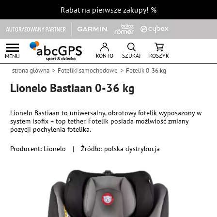
Rabat na pierwsze zakupy!
%
KONTO
SZUKAJ
KOSZYK
MENU
strona główna
Foteliki samochodowe
Fotelik 0-36 kg
Lionelo Bastiaan 0-36 kg
Lionelo Bastiaan to uniwersalny, obrotowy fotelik wyposażony w
system isofix + top tether. Fotelik posiada możlwiość zmiany
pozycji pochylenia fotelika.
Producent:
Lionelo
|
Źródło: polska dystrybucja