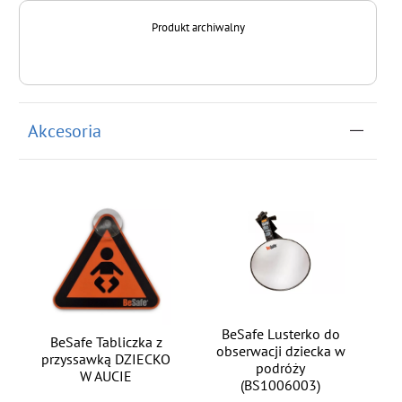
Produkt archiwalny
Akcesoria
BeSafe Lusterko do
BeSafe Tabliczka z
obserwacji dziecka w
przyssawką DZIECKO
podróży
W AUCIE
(BS1006003)