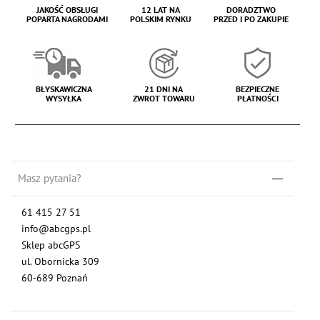
JAKOŚĆ OBSŁUGI
12 LAT NA
DORADZTWO
POPARTA NAGRODAMI
POLSKIM RYNKU
PRZED I PO ZAKUPIE
BŁYSKAWICZNA
21 DNI NA
BEZPIECZNE
WYSYŁKA
ZWROT TOWARU
PŁATNOŚCI
Masz pytania?
61 415 27 51
info@abcgps.pl
Sklep abcGPS
ul. Obornicka 309
60-689 Poznań