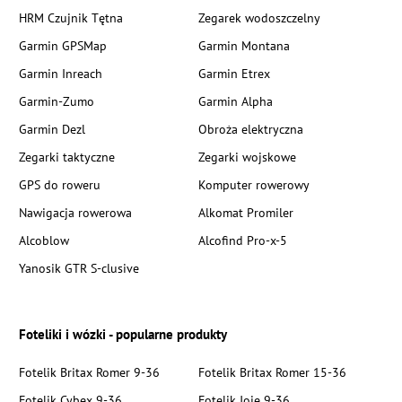
HRM Czujnik Tętna
Zegarek wodoszczelny
Garmin GPSMap
Garmin Montana
Garmin Inreach
Garmin Etrex
Garmin-Zumo
Garmin Alpha
Garmin Dezl
Obroża elektryczna
Zegarki taktyczne
Zegarki wojskowe
GPS do roweru
Komputer rowerowy
Nawigacja rowerowa
Alkomat Promiler
Alcoblow
Alcofind Pro-x-5
Yanosik GTR S-clusive
Foteliki i wózki - popularne produkty
Fotelik Britax Romer 9-36
Fotelik Britax Romer 15-36
Fotelik Cybex 9-36
Fotelik Joie 9-36