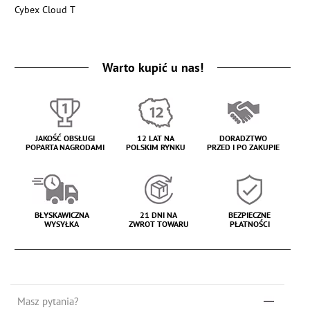
Cybex Cloud T
Warto kupić u nas!
JAKOŚĆ OBSŁUGI
12 LAT NA
DORADZTWO
POPARTA NAGRODAMI
POLSKIM RYNKU
PRZED I PO ZAKUPIE
BŁYSKAWICZNA
21 DNI NA
BEZPIECZNE
WYSYŁKA
ZWROT TOWARU
PŁATNOŚCI
Masz pytania?