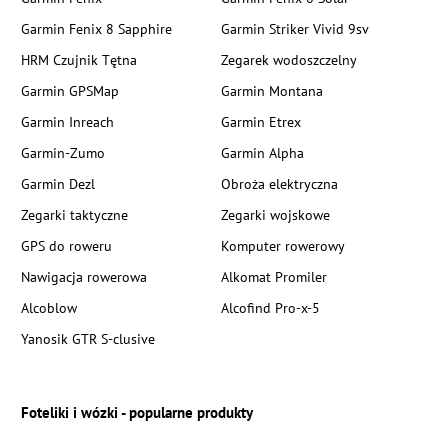
Garmin Fenix 8 Sapphire
Garmin Striker Vivid 9sv
HRM Czujnik Tętna
Zegarek wodoszczelny
Garmin GPSMap
Garmin Montana
Garmin Inreach
Garmin Etrex
Garmin-Zumo
Garmin Alpha
Garmin Dezl
Obroża elektryczna
Zegarki taktyczne
Zegarki wojskowe
GPS do roweru
Komputer rowerowy
Nawigacja rowerowa
Alkomat Promiler
Alcoblow
Alcofind Pro-x-5
Yanosik GTR S-clusive
Foteliki i wózki - popularne produkty