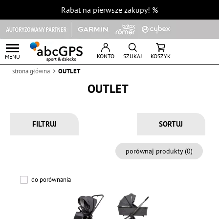
Rabat na pierwsze zakupy!
%
KONTO
SZUKAJ
KOSZYK
MENU
strona główna
OUTLET
OUTLET
FILTRUJ
porównaj produkty (
0
)
do porównania