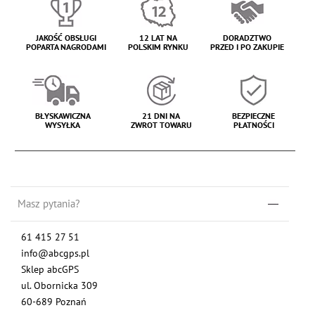
JAKOŚĆ OBSŁUGI
12 LAT NA
DORADZTWO
POPARTA NAGRODAMI
POLSKIM RYNKU
PRZED I PO ZAKUPIE
BŁYSKAWICZNA
21 DNI NA
BEZPIECZNE
WYSYŁKA
ZWROT TOWARU
PŁATNOŚCI
Masz pytania?
61 415 27 51
info@abcgps.pl
Sklep abcGPS
ul. Obornicka 309
60-689 Poznań