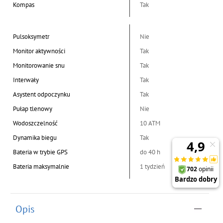
Kompas
Tak
Pulsoksymetr
Nie
Monitor aktywności
Tak
Monitorowanie snu
Tak
Interwały
Tak
Asystent odpoczynku
Tak
Pułap tlenowy
Nie
Wodoszczelność
10 ATM
Dynamika biegu
Tak
Bateria w trybie GPS
do 40 h
Bateria maksymalnie
1 tydzień
Opis