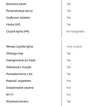
Kolorowy ekran
Tak
Personalizacja tarczy
Tak
Szafirowe szkiełko
Tak
Moduł GPS
Tak
Czujnik tętna (HR)
Na nadgarstku
Wersja czujnika tętna
Inny czujnik
Obsługa map
Tak
Nawigowanie po trasie
Tak
Odtwarzacz muzyki
Tak
Powiadomienia z tel.
Tak
Płatność zegarkiem
Nie
Doładowanie solarne
Nie
WI-FI
Nie
Wysokościomierz
Tak