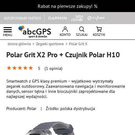
Rabat na pierwsze zakupy!
%
KONTO
SZUKAJ
KOSZYK
MENU
strona główna
Zegarki sportowe
Polar Grit X
Polar Grit X2 Pro + Czujnik Polar H10
★
★
★
★
★
5
(1 opinia)
Smartwatch z GPS klasy premium – wyjatkowo wytrzymały
zegarek outdoorowy. Zaawansowana nawigacja i monitorowanie
danych, sensor tętna i inne bioczujniki zaprojektowane dla
najlepszej wydajności.
Producent:
Polar
|
Źródło: polska dystrybucja