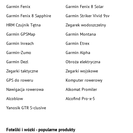
Garmin Fenix
Garmin Fenix 8 Solar
Garmin Fenix 8 Sapphire
Garmin Striker Vivid 9sv
HRM Czujnik Tętna
Zegarek wodoszczelny
Garmin GPSMap
Garmin Montana
Garmin Inreach
Garmin Etrex
Garmin-Zumo
Garmin Alpha
Garmin Dezl
Obroża elektryczna
Zegarki taktyczne
Zegarki wojskowe
GPS do roweru
Komputer rowerowy
Nawigacja rowerowa
Alkomat Promiler
Alcoblow
Alcofind Pro-x-5
Yanosik GTR S-clusive
Foteliki i wózki - popularne produkty