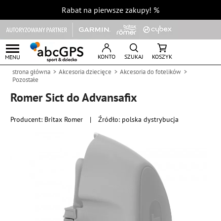
Rabat na pierwsze zakupy!
%
KONTO
SZUKAJ
KOSZYK
MENU
strona główna
Akcesoria dziecięce
Akcesoria do fotelików
Pozostałe
Romer Sict do Advansafix
Producent:
Britax Romer
|
Źródło: polska dystrybucja