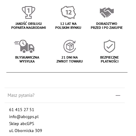
JAKOŚĆ OBSŁUGI
12 LAT NA
DORADZTWO
POPARTA NAGRODAMI
POLSKIM RYNKU
PRZED I PO ZAKUPIE
BŁYSKAWICZNA
21 DNI NA
BEZPIECZNE
WYSYŁKA
ZWROT TOWARU
PŁATNOŚCI
Masz pytania?
61 415 27 51
info@abcgps.pl
Sklep abcGPS
ul. Obornicka 309