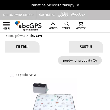
Rabat na pierwsze zakupy!
%
KONTO
SZUKAJ
KOSZYK
MENU
strona główna
Tiny Love
FILTRUJ
porównaj produkty (
0
)
do porównania