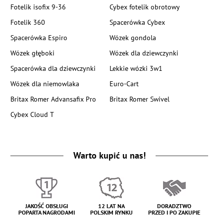
Fotelik isofix 9-36
Cybex fotelik obrotowy
Fotelik 360
Spacerówka Cybex
Spacerówka Espiro
Wózek gondola
Wózek głęboki
Wózek dla dziewczynki
Spacerówka dla dziewczynki
Lekkie wózki 3w1
Wózek dla niemowlaka
Euro-Cart
Britax Romer Advansafix Pro
Britax Romer Swivel
Cybex Cloud T
Warto kupić u nas!
JAKOŚĆ OBSŁUGI
12 LAT NA
DORADZTWO
POPARTA NAGRODAMI
POLSKIM RYNKU
PRZED I PO ZAKUPIE