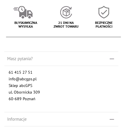
BŁYSKAWICZNA
21 DNI NA
BEZPIECZNE
WYSYŁKA
ZWROT TOWARU
PŁATNOŚCI
Masz pytania?
61 415 27 51
info@abcgps.pl
Sklep abcGPS
ul. Obornicka 309
60-689 Poznań
Informacje