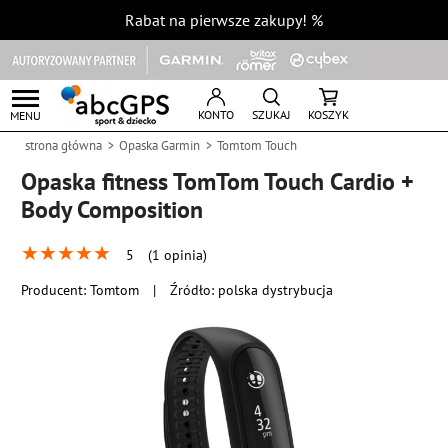
Rabat na pierwsze zakupy!
%
KONTO
SZUKAJ
KOSZYK
MENU
strona główna
Opaska Garmin
Tomtom Touch
Opaska fitness TomTom Touch Cardio +
Body Composition
★
★
★
★
★
5
(1 opinia)
Producent:
Tomtom
|
Źródło: polska dystrybucja