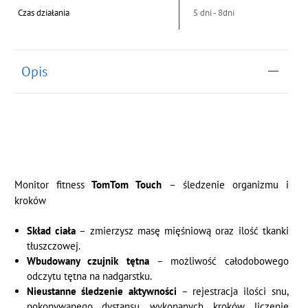
Czas działania
5 dni - 8dni
Opis
Monitor fitness
TomTom Touch
– śledzenie organizmu i
kroków
Skład ciała
– zmierzysz masę mięśniową oraz ilość tkanki
tłuszczowej.
Wbudowany czujnik tętna
– możliwość całodobowego
odczytu tętna na nadgarstku.
Nieustanne śledzenie aktywności
– rejestracja ilości snu,
pokonywanego dystansu, wykonanych kroków, liczenie