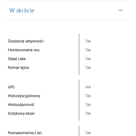
W skrócie
Śledzenie aktywności
Tak
Monitorowanie snu
Tak
Skład ciała
Tak
Pomiar tętna
Tak
GPS
Nie
Wielodyscyplinowy
Tak
Wodoodporność
Tak
Dotykowy ekran
Tak
Powiadomienia z tel.
Tak