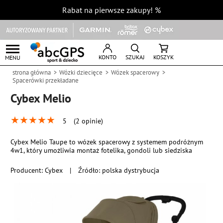
Rabat na pierwsze zakupy!
%
KONTO
SZUKAJ
KOSZYK
MENU
strona główna
Wózki dziecięce
Wózek spacerowy
Spacerówki przekładane
Cybex Melio
★
★
★
★
★
5
(2 opinie)
Cybex Melio Taupe to wózek spacerowy z systemem podróżnym
4w1, który umożliwia montaż fotelika, gondoli lub siedziska
Producent:
Cybex
|
Źródło: polska dystrybucja