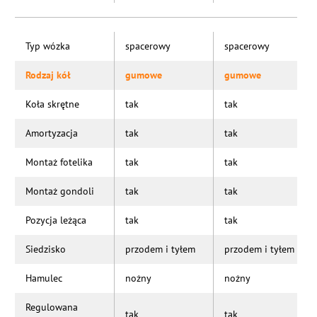
Typ wózka
spacerowy
spacerowy
Rodzaj kół
gumowe
gumowe
Koła skrętne
tak
tak
Amortyzacja
tak
tak
Montaż fotelika
tak
tak
Montaż gondoli
tak
tak
Pozycja leżąca
tak
tak
Siedzisko
przodem i tyłem
przodem i tyłem
Hamulec
nożny
nożny
Regulowana
tak
tak