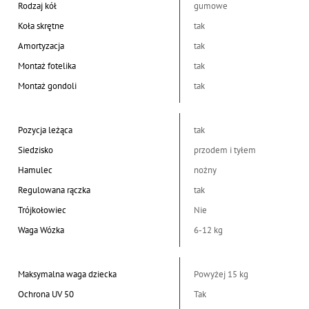
Rodzaj kół
gumowe
Koła skrętne
tak
Amortyzacja
tak
Montaż fotelika
tak
Montaż gondoli
tak
Pozycja leżąca
tak
Siedzisko
przodem i tyłem
Hamulec
nożny
Regulowana rączka
tak
Trójkołowiec
Nie
Waga Wózka
6-12 kg
Maksymalna waga dziecka
Powyżej 15 kg
Ochrona UV 50
Tak