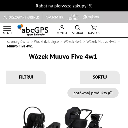
Rabat na pierwsze zakupy!
%
KONTO
SZUKAJ
KOSZYK
MENU
strona główna
Wózki dziecięce
Wózek 4w1
Wózek Muuvo 4w1
Muuvo Five 4w1
Wózek Muuvo Five 4w1
FILTRUJ
porównaj produkty (
0
)