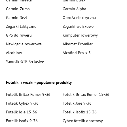
Garmin Inreach
Garmin Etrex
Garmin-Zumo
Garmin Alpha
Garmin Dezl
Obroża elektryczna
Zegarki taktyczne
Zegarki wojskowe
GPS do roweru
Komputer rowerowy
Nawigacja rowerowa
Alkomat Promiler
Alcoblow
Alcofind Pro-x-5
Yanosik GTR S-clusive
Foteliki i wózki - popularne produkty
Fotelik Britax Romer 9-36
Fotelik Britax Romer 15-36
Fotelik Cybex 9-36
Fotelik Joie 9-36
Fotelik Joie 15-36
Fotelik isofix 15-36
Fotelik isofix 9-36
Cybex fotelik obrotowy