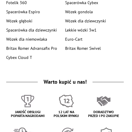
Fotelik 360
Spacerówka Cybex
Spacerówka Espiro
Wózek gondola
Wózek głęboki
Wózek dla dziewczynki
Spacerówka dla dziewczynki
Lekkie wózki 3w1
Wózek dla niemowlaka
Euro-Cart
Britax Romer Advansafix Pro
Britax Romer Swivel
Cybex Cloud T
Warto kupić u nas!
JAKOŚĆ OBSŁUGI
12 LAT NA
DORADZTWO
POPARTA NAGRODAMI
POLSKIM RYNKU
PRZED I PO ZAKUPIE