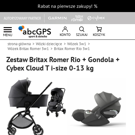
Rabat na pierwsze zakupy!
%
KONTO
SZUKAJ
KOSZYK
MENU
strona główna
Wózki dziecięce
Wózek 3w1
Wózek Britax Romer 3w1
Britax Romer Rio 3w1
Zestaw Britax Romer Rio + Gondola +
Cybex Cloud T i-size 0-13 kg