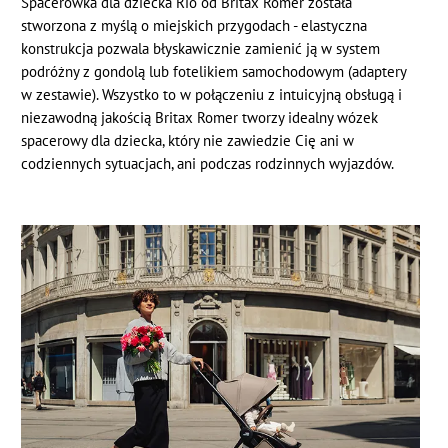
Spacerówka dla dziecka Rio od Britax Romer została
stworzona z myślą o miejskich przygodach - elastyczna
konstrukcja pozwala błyskawicznie zamienić ją w system
podróżny z gondolą lub fotelikiem samochodowym (adaptery
w zestawie). Wszystko to w połączeniu z intuicyjną obsługą i
niezawodną jakością Britax Romer tworzy idealny wózek
spacerowy dla dziecka, który nie zawiedzie Cię ani w
codziennych sytuacjach, ani podczas rodzinnych wyjazdów.