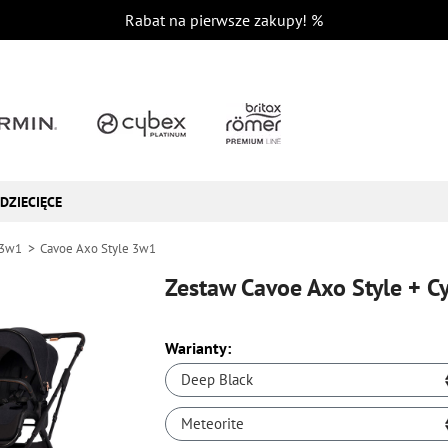
Rabat na pierwsze zakupy!
%
DZIECIĘCE
 3w1
Cavoe Axo Style 3w1
Zestaw Cavoe Axo Style + Cy
Warianty:
Deep Black
Meteorite