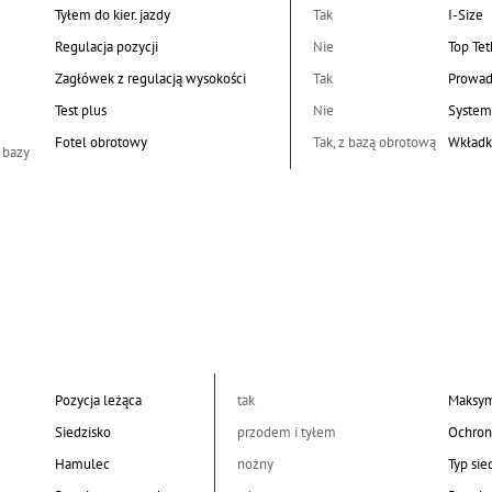
Tyłem do kier. jazdy
Tak
I-Size
Regulacja pozycji
Nie
Top Tet
Zagłówek z regulacją wysokości
Tak
Prowad
Test plus
Nie
System
Fotel obrotowy
Tak, z bazą obrotową
Wkładk
 bazy
Pozycja leżąca
tak
Maksym
Siedzisko
przodem i tyłem
Ochron
Hamulec
nożny
Typ sie