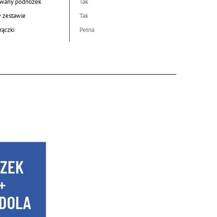
wany podnóżek
Tak
w zestawie
Tak
rączki
Pełna