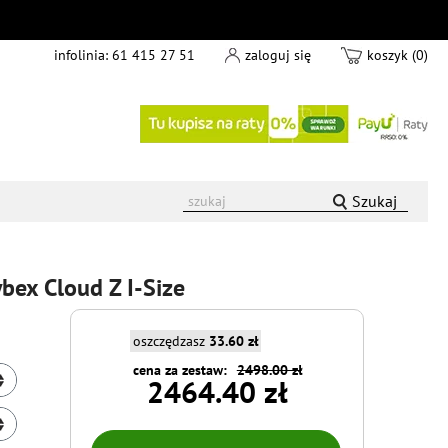
infolinia:
61 415 27 51
zaloguj się
koszyk (0)
Szukaj
bex Cloud Z I-Size
oszczędzasz
33.60 zł
cena za zestaw:
2498.00 zł
2464.40 zł