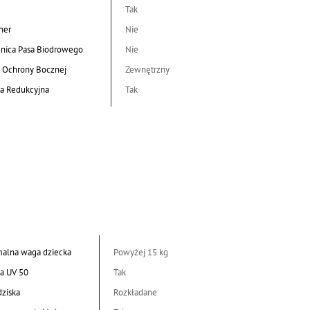
Tak
her
Nie
nica Pasa Biodrowego
Nie
 Ochrony Bocznej
Zewnętrzny
a Redukcyjna
Tak
alna waga dziecka
Powyżej 15 kg
a UV 50
Tak
dziska
Rozkładane