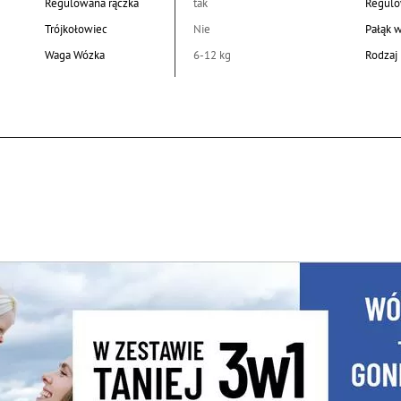
Regulowana rączka
tak
Regulo
Trójkołowiec
Nie
Pałąk 
Waga Wózka
6-12 kg
Rodzaj 