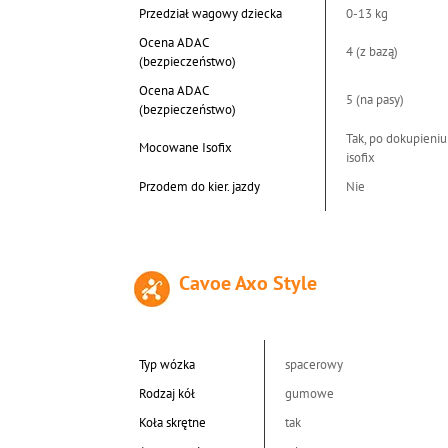
Przedział wagowy dziecka
0-13 kg
Ocena ADAC
4 (z bazą)
(bezpieczeństwo)
Ocena ADAC
5 (na pasy)
(bezpieczeństwo)
Tak, po dokupieniu
Mocowane Isofix
isofix
Przodem do kier. jazdy
Nie
Cavoe Axo Style
Typ wózka
spacerowy
Rodzaj kół
gumowe
Koła skrętne
tak