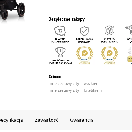
Bezpieczne zakupy
Zobacz:
Inne zestawy z tym wózkiem
Inne zestawy z tym fotelikiem
ecyfikacja
Zawartość
Gwarancja