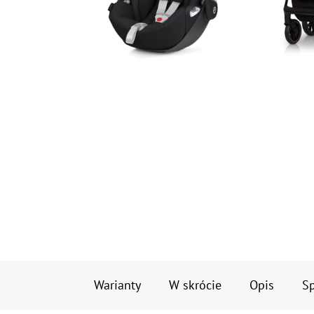
Warianty
W skrócie
Opis
Sp